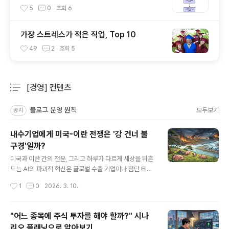
5
0
조회
6
가장 스트레스가 적은 직업, Top 10
49
2
조회
5
[경영] 컨텐츠
분류 전체보기
주요 글 목록
블로그 운영 원칙
모두보기
공지
내수기업에게 미국-이란 전쟁은 '강 건너 불
구경'일까?
글 내용
미국과 이란 간의 전운, 그리고 하루가 다르게 세상을 뒤흔
드는 AI의 파괴적 혁신은 글로벌 수출 기업이나 첨단 테크
기업들만의 관심사가 아닙니다. 원자재 수입 의존도가 높
작성시간
1
0
2026. 3. 10.
고 글로벌 거시경제의 파도에 직접적으로 노출된 우리나라
의 내수 기업들에게도 이러한 지정학적, 기술적 지각변동
은 생존을 위협하는 치명적인 변수입니다.내수 시장이라는
"어느 종목에 주식 투자를 해야 할까?" 시나
울타리 안에서 '우물 안 개구리'처럼 과거의 경험에 의존한
리오 플래닝으로 알아보기