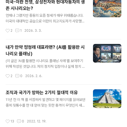
미국-이란 전쟁, 삼성전자와 현대자동차의 생
경로를 역추적하여 시나리오를 도출하면 그 공포는 명확해
존 시나리오는?
집니다. 현재 벌어지는 보복전이 이란 혁명수비대의 권력
글 내용
장악과 핵무기 완성 선언이라는 '1단계 사건'으로 번지고,
언제나 그랬지만 중동의 요즘 정세가 매우 위태롭습니다.
이것이 미 항모 격침이나 호르무즈 해협 봉쇄, 러시아·중국
미국의 대대적인 공습으로 이란의 최고지도자가 사망했고,
의 군사 개입이라는 '2단계 사건'을 촉발한다면, 결국 미국
이란은 즉각 주변국을 타격하며 대규모 보복을 선포했죠.
작성시간
2
1
2026. 3. 3.
이 이란 본토를 전면 침공하며 '제3차 세계대전'이라는 파
여기에 트럼프 미 행정부 특유의 예측 불가능한 강경 기조
국에 이를 수 있습니다.그런데 ..
가 더해지며 상호 보복의 악순환이 우려되고 있습니다.이
렇게 극단적으로 불확실한 상황에서 "저러다 말겠지. 곧 끝
내가 만약 정청래 대표라면? (AI를 활용한 시
나겠지"라는 낙관적인 전망에 기대서는 절대로 안 됩니다.
나리오 플래닝)
주변 사람들이 "왜 상황을 나쁘게만 보려고 해?"라고 하더
글 내용
라도, 절대 일어나서는 안 될 최악의 파국을 기정사실화하
(이 글은 'AI를 활용한 시나리오 플래닝 사례'를 보여주기
는 전략적 습관을 가져야 하죠. 그리고 최악의 파국을 역추
위해 작성된 것입니다. 저의 정치적 입장이나 실제 정치 상
적하여 선제적 방어선을 구축하는 '프리모템(Pre-Morte
황과는 관련이 없습니다. 시나리오 플래닝은 Gemini Pro
작성시간
2
0
2026. 2. 6.
m)' 방식의 시나리오 플래닝을 수행해야 합니다.지금 우리
와 저의 협업으로 진행됐습니다. 시나리오 플래닝 소요시
가 상정해야 할 가장 치명적인 와일드..
간 30분) 알다시피 여의도의 시계는 6월 지방선거를 향해
급박하게 돌아가고 있다. 이 와중에 정청래 대표는 조국혁
조직과 국가가 망하는 2가지 절대적 이유
신당과의 합당 카드를 갑작스레 띄웠다. 뜬금없고 절차를
글 내용
11년 전 이 책 를 서점에서 발견하고 몇 페이지를 읽어보던
생략한 그의 제안에 민주당 내에서 강한 반발이 나오고 정
중에 뒷통수를 한 대 얻어 맞는 듯한 충격이 무엇인지 새삼
청래 대표의 리더십이 흔들리는 형국이다. 이럴 때 내가 정
실감했다. 책 두께가 두꺼운 편이지만 2~3일만에 독파했
청래 대표라면 무엇을 해야 할까? 내가 그에게 조언할 수
던 것으로 기억한다. 문명의 몰락을 나타내는 몇 가지 징후
있다면 막연한 낙관론을 버리고 지금 당장 시나리오 플래
작성시간
13
0
2022. 12. 19.
를 설명하면서 인간의 진화가 문명의 속도를 따라잡지 못
닝을 해야 한다고 말할 것이다. 시나리오 플래닝이야말로