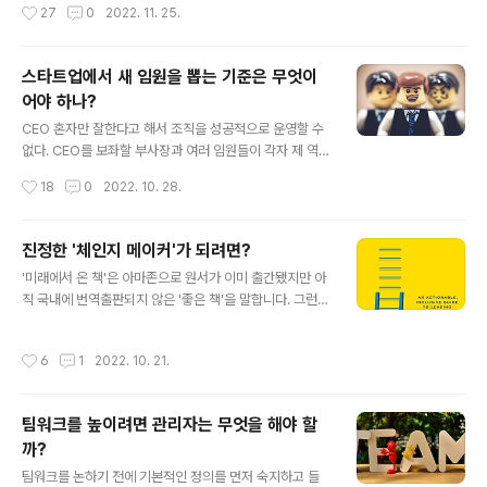
작성시간
27
0
2022. 11. 25.
지 목적은 중요..
가 되고 싶지는 않다는 속내를 그대로 내보인다. 승진을 성
공 척도라 보지 않는 것이다. 서점에 리더십 관련 도서가 한
가득 쌓여 있고, 여러 매체에서 다종다양한 리더십을 강조
스타트업에서 새 임원을 뽑는 기준은 무엇이
하며, 어릴 때부터 리더가 지녀야 할 소양을 학습하는 사회
어야 하나?
에서 왜 요즘 젊은 직원들은 딱히 승진을, 아니 정확히 말하
글 내용
면 리더 수행의 첫걸음이라 할 만한 ‘팀장 보임’을 예전만큼
CEO 혼자만 잘한다고 해서 조직을 성공적으로 운영할 수
갈구하고 반기지 않는 것일까? 여러 가지 이유가 있겠지만,
없다. CEO를 보좌할 부사장과 여러 임원들이 각자 제 역할
리더의 역할이 조직의 성공에 얼마나 중요한지 이곳저곳에
을 잘 수행해야 한다. 임원들은 각자 자신의 전문분야를 책
작성시간
18
0
2022. 10. 28.
서 강조하다 보니 그것이 커..
임지고 이끌어 가야 할 책임이 있고, 사업의 성패에 대단히
큰 영향을 미친다. 그렇기에 CEO는 각각의 역할에 맞도록
임원들을 잘 뽑아야 한다. 그렇다면 부사장을 비롯한 임원
진정한 '체인지 메이커'가 되려면?
들을 어떻게 잘 뽑아야 할까? 임원 채용 / 임원 승진 시스템
글 내용
'미래에서 온 책'은 아마존으로 원서가 이미 출간됐지만 아
이 갖춰진 전통적 조직이라면 그리 어렵지 않고, 기존에 해
직 국내에 번역출판되지 않은 '좋은 책'을 말합니다. 그런
온 대로 하면 될 것이다. 하지만 이제 막 조직을 구축하려는
책을 남들보다 빨리 접하면 좋지 않겠습니까? 첫 책으로 'B
스타트업이거나, 기존의 조직 체계를 새롭게 혁신하려는
ecoming a Changemaker'를 선정했습니다. 2시간 동
기업이라면, 자리에 적합한 임원들을 어떻게 선발해야 하
작성시간
6
1
2022. 10. 21.
안의 온라인 독서모임을 통해 책의 진수를 미리 만나보세
는지가 중요한 문제가 될 것이다. 그렇다고 해당 분야에 경
요. 신청하시려면 아래의 링크를 클릭해 주세요. https://d
력이 오래 됐다고 해서..
ocs.google.com/forms/d/e/1FAIpQLSdl8sJxY_h
팀워크를 높이려면 관리자는 무엇을 해야 할
R8Aw32mPLHu166WUf-hDAD-cpZblONTO8zp
까?
_rZA/viewform 미래에서 온 책 1 - Becoming a Cha
글 내용
ngemaker '미래에서 온 책'은 아마존으로 원서가 이미
팀워크를 논하기 전에 기본적인 정의를 먼저 숙지하고 들