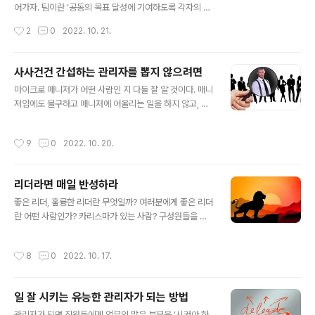
출간됐지만 아직 국내에 번역출판되지 않은 '좋은 책'을 말
어가자. 팀이란 ‘공동의 목표 달성에 기여하도록 각자의 업
합니다. 저는 일주일 한..
무 책임을 성실히 수행하며 상호작용하는 사람들의 집
작성시간
2
0
2022. 10. 21.
단’을 말한다. 그렇다면 팀워크는 무엇일까? 나는 팀워크를
‘팀으로서 일한다(Work As Team)’이라고 간단히 정의
한다. 여기에서 가장 중요한 단어는 ‘As’이다. 경기를 승리
사사건건 간섭하는 관리자를 뽑지 않으려면
하기 위해 혼자서 분투하는 게 아니라 ‘하나의 팀으로서’ 경
글 내용
마이크로 매니저가 어떤 사람인 지 다들 잘 알 것이다. 매니
기에 임하는 것, 매출 목표를 달성하기 위해 각자도생으로
저임에도 불구하고 매니저에 어울리는 일을 하지 않고, 실
내부경쟁하는 게 아니라 ‘하나의 팀으로서’ 성과를 끌어올
무자처럼 일하려고 하거나, 실무자들의 일을 사사건건 간
리는 것이 바로 팀워크다. 팀워크가 좋은 팀의 특징은 무엇
섭하는 매니저를 말한다. 부장인데도 대리급처럼 일하는
일까? 구글이 3년 동안 진행한 자체 프로젝트의 결과를 보
작성시간
9
0
2022. 10. 20.
사람, 전략이나 비전 제시와 같은 고차원적인 업무에 집중
면, 리더의 한 마디 지시에 구성원 모두가 ‘빠릿빠릿’하게
해도 모자른데, 직원들이 이면지 활용을 제대로 하는지, C
움직이는 것을 팀워크가 강..
EO에게 제출한 보고서에서 전체적인 메시지보다는 아주
리더라면 매일 반성하라
시시콜콜한 부분으로 직원들을 괴롭히는 사람, 엄연히 담
글 내용
당자가 있는데도 잘 못하는 것 같으면 그 일을 뺏어와서 자
좋은 리더, 훌륭한 리더란 무엇일까? 여러분에게 좋은 리더
신이 하려고 하는 사람을 우리는 마이크로 매니저라고 부
란 어떤 사람인가? 카리스마가 있는 사람? 구성원들을 따
른다. 마이크로 매니저가 관리하는 부서의 직원들은 이렇
뜻하게 대하고 배려하는 사람? 조직의 방향을 명확하게 제
게 소소한 일에만 매달리고, 마이크로 매니저의 입맛에만
시하고 독려하는 사람? 아니면, 안 보이는 위치에서 구성원
작성시간
8
0
2022. 10. 17.
맞는 행동을 하려고 하기 때문에 결국에 역량을 제대..
들의 활동을 적절하게 지원하는 사람? 아마도 다양한 형태
로 각자 자신만의 리더상을 그리고 있을 것 같다. 하지만 어
떤 리더상을 가지고 있든지 간에 좋은 리더라고 인정받는
일 잘 시키는 유능한 관리자가 되는 방법
데 도움이 되는 방법이 있다.그것은 바로 자기 성찰이다.이
글 내용
건 실험을 통해 밝혀진 결론이다. 플로리다 대학의 레미 제
관리자가 되면 직원들에게 업무의 많은 부분을 ‘시켜야 하