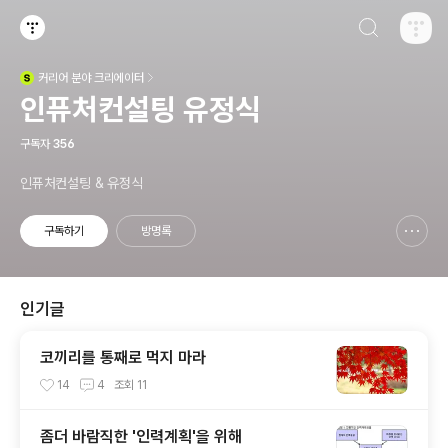
검색하기
티스토리
커리어
분야 크리에이터
(새창열림)
인퓨처컨설팅 유정식
구독자
356
인퓨처컨설팅 & 유정식
구독하기
방명록
신고하기 레이어
열기
인기글
코끼리를 통째로 먹지 마라
14
4
조회
11
좀더 바람직한 '인력계획'을 위해