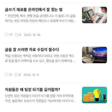
하는 데에서 원인을 찾는 저자의 시각이 나에게는 매우 신
작금의 상황을 냉철하게 바라보며..
선했다. 컨설턴트로 일하는 나에게 기업이란 조직의 흥망
글쓰기 재료를 온라인에서 잘 찾는 법
을 새롭고 근본적인 관점으로 바라볼 수 있도록 이끌었다
글 내용
는 점에서 이 책은 내 삶에 들어온 몇 안 되는 책으로 손꼽
* 무단전재, 복사, 변형 등을 금지합니다. 이 블로그의 글을
을 만하다. 이 책을 읽기 전과 후로 나의 컨설턴트 경력을
퍼가는 것은 저작권 위반에 해당되니 유념해 주시기 바랍
나눌 수 있다고 해도 과언이 아니다. 전에는 표면적인 현상
니다. 인터넷이 일상화되고 SNS와 유튜브가 우리 삶에 떼
과 증상 위주로 기업을 진단하고 조언했다면, 이 책을 읽은
려야뗄수없는 매체가 되었기에 책을 읽는 사람들이 줄고
작성시간
17
0
2022. 12. 16.
후에는 경영진과 구성원의 잠재..
있는 것이 현실이다. 해마다 도서판매량은 꾸준히(?) 감소
하고 있어 머지않아 출판시장 자체가 무너져 내릴 것이라
고 염려하는 이들이 많다. ‘단군 이래 최악의 불황’이라는
글을 잘 쓰려면 자료 수집이 필수다
출판인들의 입버릇이 괜히 하는 말이 아니다. 하지만 나는
글 내용
조금 다르게 생각한다. 분명 전통적인 의미의 독서 인구는
책을 쓰겠다는 목적은 사람마다 다르다. 어떤 사람은 책으
상당히 줄어들었지만 ‘독서’ 자체는 줄기는커녕 오히려 크
로 돈을 벌기 위해서일 수도 있고, 명성을 얻기 위해서일 수
게 늘었다! 독서라는 행위를 어디까지 포괄하냐는 논란의
도 있고, 자신의 인생과 경험을 정리한다는 차원일 수도 있
여지가 있지만, 나는 블로그 글과 SNS를 읽고 웹사이트의
다. 혹은 누가 책을 써서 ‘작가’라는 칭호를 얻는 걸 보고 부
작성시간
21
0
2022. 12. 9.
기사를 검색하고 정보성 유튜브를..
러운 마음에 책을 써보자 결심했을 수도 있다. 나는 ‘책은
이런 목적으로 써야 한다’고 주장할 마음은 전혀 없다. 인세
로 몇 억 벌어보겠다는 야심도 훌륭한 목적이다. 이름 석 자
직원들은 왜 팀장 되기를 싫어할까?
가 담긴 책을 죽기 전까지 한 권쯤 가지고 싶다는 욕망도 힘
글 내용
껏 박수쳐 줄 수 있는 목적이다. 누군가를 위해하고 근거없
당연히 많은 직원들이 리더가 되기를 원할 거라 추측하겠
이 비방할 목적이 아니라면 무엇이든 상관없다. 반드시 인
지만, 놀랍게도 상당수의 직원들은 가능하다면 리더가 되
류의 행복과 공영을 위해 책을 써야하는 것은 아니니 걱정
고 싶지 않다, 팀장으로 승진하고 싶지 않다는 생각을 가지
할 것 없다. 책을 써야겠다는 동기 자체가 생긴 것이 중요하
고 있는 것이 요즘의 실태다. 요즘 젊은 직원들은 굳이 리더