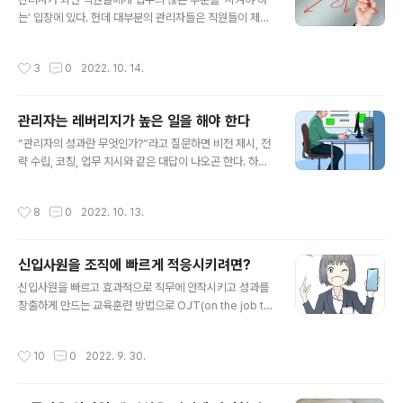
닝스와 동료 연구자들은 이렇게 말한다."각자 어떤 리더상
는’ 입장에 있다. 헌데 대부분의 관리자들은 직원들이 제대
을 그리고 있든지 간에, 어떤 리더가 최고라고 생각하든지
로 된 역량을 가지고 있지 않아서 일을 위임하기가 어렵다
간에, 늘 리더상에 집중하고 늘 반성하면, 리더로 행동하는
는 말을 많이 한다. 그리고 상당한 스트레스를 호소하기도
작성시간
3
0
2022. 10. 14.
데 도움이 된다." 어떻게 실험..
한다. 사실 일을 잘 시키는 것은 관리자가 가지고 있어야 할
스킬 중에 하나다. 여기서 스킬이라는 소리는 그만큼 충분
히 연습하면 습득할 수 있는 것이라는 뜻이고, 시간이 어느
관리자는 레버리지가 높은 일을 해야 한다
정도 지나면 충분한 수준으로 올라갈 수 있다는 뜻이다. 성
글 내용
격상 나는 직원들에게 일을 잘 못시키겠다고…핑계댈 이유
“관리자의 성과란 무엇인가?”라고 질문하면 비전 제시, 전
가 없다는 의미도 된다. 그렇다면 어떤 점을 준수해야 직원
략 수립, 코칭, 업무 지시와 같은 대답이 나오곤 한다. 하지
들에게 일을 잘 시킬 수 있을까? 효과적인 업무 위임을 위
만 관리자의 성과는 자신이 관리하는 직원들이 산출하는
해 명심하고 실천해야 할 몇 가지 원칙을 소개하겠다. 이것
성과의 총합으로 결정된다. 그렇기 때문에 관리자의 가장
작성시간
8
0
2022. 10. 13.
은 스타트업 프로페셔널스의 창..
중요한 역할은 직원들로부터 성과를 최대한 끌어내는 것이
다. 비전 제시 등의 경영활동은 그 자체가 목적은 아니다.
그렇다면 관리자는 어떻게 해야 직원들의 성과를 끌어올릴
신입사원을 조직에 빠르게 적응시키려면?
까? 가장 쉽게 생각할 수 있는 것이 비전 및 전략 제시, 관리
글 내용
감독 등 관리 활동의 빈도를 보다 높이고 세부적인 사항을
신입사원을 빠르고 효과적으로 직무에 안착시키고 성과를
일일이 챙기는 것이다. 하지만 이것은 관리자 자신의 업무
창출하게 만드는 교육훈련 방법으로 OJT(on the job tr
부담을 증가시키고 불필요하게 직원들에게 강도 높은 업무
aining)가 즐겨 활용된다. 보통 선배 사원의 업무를 보조하
수행을 요구하고 직원들을 소진(burn-out)시킬 위험이 있
도록 하거나 선배 사원이 자체 교육을 하도록 하는 방식으
작성시간
10
0
2022. 9. 30.
다. 그리고 주 4일 근..
로 OJT가 이루어지곤 하는데, 이 OJT의 효과를 높이는
데 가장 효과적인 요소는 무엇일까? 선배 사원들의 역량일
까, 신입사원에게 쏟는 시간일까? 아니면 OJT 프로그램을