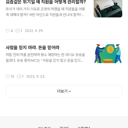
요즘같은 위기일 때 직원을 어떻게 관리할까?
운영하는 교육팀의 지원 역량일까? 하버드 대학교의 지아
글 내용
다 디 스테파노(Giada Di Stefano) 연구팀이 발표한 논
회사가 여러 가지 이유로 곤경에 처했을 때 직원들을 어떻
문에 따르면, 업무 수행 결과를 ‘반성하고 성찰하는 것’이
게 대해야 할까? 어떤 마인드로 직원들과 만나야 할까?스
성과 향상의 열쇠이고, 반성이야말로 경험을 통한 학습에
탠포드 대학교의 제임스 그로스(James Gross)는 조직
가장 필수적인 요소라고 한다. 스테파노는 202명의 성인
의 상황에 대해서 관리자들보다 직원들이 스트레스를 상대
작성시간
4
1
2022. 9. 29.
을 모집하여 ..
적으로 크게 느낀다는 사실을 발견했다. 리더는 직원들이
받는 스트레스가 클 것이라는 가정 하에 조직을 운영해야
한다는 것과 직원들에게 업무 외적으로 스트레스를 주지
사람을 믿지 마라. 돈을 믿어라
않는 데 신경을 써야 한다는 것을 알려주는 결과라고 말할
글 내용
수 있다. 하지만 성과 창출의 필요성이 매우 크거나 경쟁 심
며칠 전에 차를 운전하며 평소 애청하는 란 라디오 방송을
화로 조직이 재무적으로 절박한 상황에서 직원들에게 업무
들었다. 방송 중에 MC는 “사람을 믿지 말고 돈을 믿으
외적인 이유로 스트레스를 주지 않기란 쉽지 않은 일일 것
라”는 말의 의미를 소개했다. 언뜻 들으면, 황금만능주의와
이다. 그렇다면 어떻게 해야 할까? 자산관리회사 오리어스
배금주의를 숭상하거나 미화하는 문장으로 들리지만, 그
작성시간
15
1
2022. 9. 23.
애셋 매니지먼트의 CEO 카렌 파이어스톤..
의미는 상당히 심오했다. 이 문장의 본뜻은 ‘그 사람이 어디
에 돈을 쓰는가를 보라’는 것이다. 풀어 말하면, ‘누군가의
말이나 행동보다는 어디에 돈을 얼마나 쓰는가가 그 사람
더보기
에 대해서 더 많은 것을 알려준다’를 역설적으로 표현한 것
이다. 마음이 가는 곳에 돈도 함께 따라가는 것이 당연한 이
치이기에 돈의 지출처를 통해 우리는 타인이 지금 무엇에
관심을 두고 있는지, 무엇을 위해 애를 쓰고 있는지 등을 알
수 있다. 방송에서 MC는 말했다. “무엇을 먹었는지 알려주
면 내가 그 사람에 대..
의안내