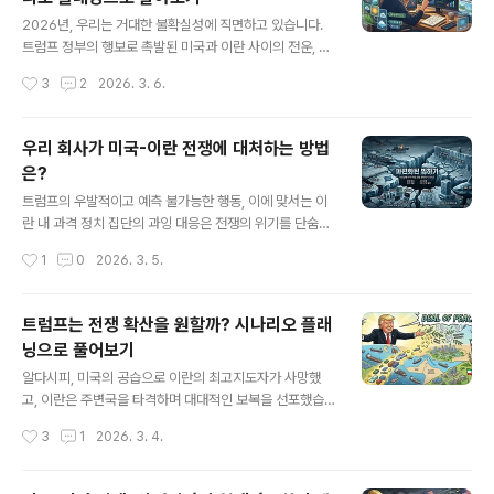
근시안적인 대응 전략만 고집해서는 '당연히' 살아남을 수
글 내용
없습니다. 복잡하게 얽힌 거대한 불확실성의 흐름을 읽어
2026년, 우리는 거대한 불확실성에 직면하고 있습니다.
내야 하는데요, 한 치 앞을 내다보기 힘든 불확실성의 시대
트럼프 정부의 행보로 촉발된 미국과 이란 사이의 전운, 파
에 기업의 '환경 독해력'을 획기적으로 높여주는 전략 도구
괴적 혁신을 이어가는 인공지능(AI)의 급격한 발전, 그리고
작성시간
3
2
2026. 3. 6.
가 바로 시나리오 플래닝입니다.국내 축산 및 식품가공(양
지구온난화에 따른 환경 규제 강화라는 변수들은 글로벌
돈 사료, 식육 판매, 도축 등)을 전문..
경제 환경의 불확실성을 사상 유례없는 수준으로 끌어올리
고 있죠.작년부터 시작된 우리나라 주식시장의 상승 랠리
우리 회사가 미국-이란 전쟁에 대처하는 방법
로 개인들의 투자 열기가 매우 높은데요, 자칫 열정이 앞서
은?
면 정답을 맞히려는 ‘예측’에 매몰될 수 있습니다. "모든 예
글 내용
측은 틀린다. 이 말은 진리다"라는 말을 떠올린다면 시나리
트럼프의 우발적이고 예측 불가능한 행동, 이에 맞서는 이
오 플래닝을 통해 잠재적 리스크를 선제적으로 헤지하고,
란 내 과격 정치 집단의 과잉 대응은 전쟁의 위기를 단숨에
위기 속에 숨겨진 기회를 포착하여 수익률을 극대화하는
최고조로 끌어올리고 있습니다. 여기에 자국의 이익을 극
작성시간
1
0
2026. 3. 5.
지혜를 발휘해야 합니다.“2026년에 미국-이란 전쟁, AI
대화하려고 틈새를 노리는 러시아와 중국의 직간접적인 개
혁명, 환경 규제라는 3대 핵..
입 가능성, 그리고 EU를 비롯한 미국의 전통적 동맹국들이
예전과 달리 보이는 소극적인 협조 태도(트럼프가 자초한
트럼프는 전쟁 확산을 원할까? 시나리오 플래
일)까지 복잡하게 얽히면서, 현재 글로벌 경제가 마주한 불
닝으로 풀어보기
확실성은 그 어느 때보다 거대합니다.특히 글로벌 공급망
글 내용
(SCM)에 의존하며, 유가와 직결된 원자재 비용, 그리고 전
알다시피, 미국의 공습으로 이란의 최고지도자가 사망했
세계 소비자의 실물 경제 심리에 극도로 민감한 '가전 산
고, 이란은 주변국을 타격하며 대대적인 보복을 선포했습
업'은 현재의 위기를 강 건너 불구경하듯 지켜볼 수만은 없
니다. 트럼프 행정부의 예측 불가능한 강경 기조 속에서 우
작성시간
3
1
2026. 3. 4.
겠죠. 오늘은 가전업체 입장에서 “금년에 미국-이란 전쟁
리는 자칫 인류의 재앙이 될 수도 있는 '와일드카드(Wild
에 어떻게 대처해야 하는가?”를 핵..
Card)'를 마주하고 있죠.어제자 경영일기에서 언급했듯
이, 프리모템(Pre-Mortem) 방식으로 이 와일드카드의