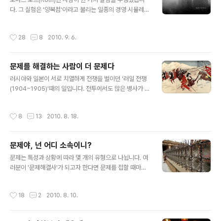
답을 내리는 것과 같습니다. ‘월급이 적어서 직원들이 태만
다. 그 실험은 '양복점'이라고 불리는 일종의 경영 시뮬레이
할 것’이라거나 ‘매출이 오르지 않는 이유는 제품에 하자가
션 게임이었습니다. '옷을 만들어 내는 작은 공장'을 운영하
많아서’라는 식으로 문제를 발생시킨 원인을 단정적으로
는 것이 이 게임에 참가한 사람들에게 주어진 미션이었습
작성시간
28
8
2010. 9. 6.
선언한 문장이 가설입니다. 단정적..
니다. 로트는 양복점 게임에서 좋은 결과를 낸 참가자와 나
쁜 결과를 낸 사람들 사이에 어떤 차이가 있는지 알아보려
고 했지요. 그가 주목한 것은 사람들이 사용하는 어휘의 차
문제를 해결하는 사람이 더 문제다
이였습니다. 그는 참가자들이 게임에 임하는 동안 나누는
글 내용
말을 녹음한 다음에 그들이 문제를 해결하는 과정에서 어
러시아와 일본이 서로 치열하게 전쟁을 벌이던 '러일 전쟁
떤 단어를 많이 사용하는지 알아보고자 했습니다. 그랬더
(1904~1905)'때의 일입니다. 전투에서도 많은 병사가 목
니 아주 흥미로운 결과가 도출됐습니다. 양복점 경영 시뮬
숨을 잃었지만, '각기병'으로 허무하게 죽는 병사들도 많았
레이션 게임에서 신통치 않은 결과를 낸 참가자들, 즉 '나
다고 합니다. 전투력 손실을 염려한 군의관들은 각기병의
작성시간
8
13
2010. 8. 18.
쁜' 결과를 낸 참가자들에게서 주로 나..
원인을 규명해서 해법을 찾으려고 갖은 노력을 했지요. 하
지만 러일전쟁 전이 일어나기 한참 전(1884년)에 이미 각
기병의 원인이 특별한 영양소의 결핍 때문에 발생하리라
문제야, 넌 어디 소속이니?
짐작한 사람이 있었습니다. 그는 다카기 가네히로하는 해
글 내용
군의 군의관이었습니다. 그는 해군 병사들에게 제공되는
문제는 특성과 상황에 따라 몇 개의 유형으로 나뉩니다. 여
식사를 개선하는 것이 최선의 방법이라 생각했습니다. 그
러분이 '문제해결사'가 되고자 한다면 문제를 접할 때마다
방법 중 하나가 가능한 한 영양소가 골고루 섭취되도록 백
그것이 어떤 유형에 해당되는지 반드시 파악해야 합니다.
미에 보리를 섞어 '혼식'을 제공한 것이었죠. 이 조치는 효
왜냐하면 문제를 해결하는 과정과 해법의 형태가 문제 유
작성시간
18
2
2010. 8. 10.
과가 있었습니다. 해군 병사들에게서 ..
형에 따라 달라지기 때문입니다. 화재를 진압해야 할 때와
직원들의 생산성이 떨어지는 문제를 해결할 때를 각각 머
리에 떠올려 보면 쉽게 이해가 될 겁니다. 여러분을 둘러싼