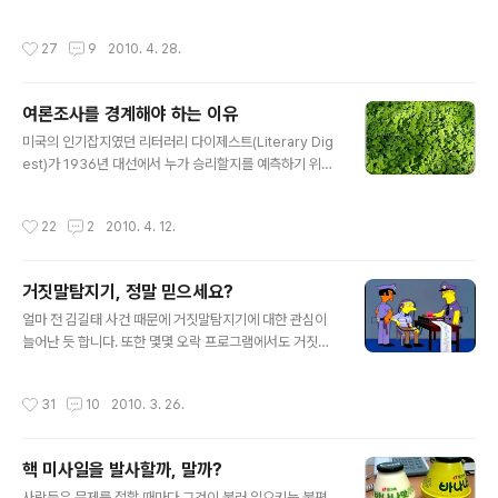
걸 어떻게 해야 하나?"란 반문을 받을지도 모릅니다. 좀더
불가능했습니다. U-2기 때문에 잠이 못 이루던 소련의 서
구체적인 해법을 요구하는 것이죠. 해법이 의뢰인에게 구
기장 흐루시초프는 어떻게든 U-2기를 격추시킬 방법을 찾
작성시간
27
9
2010. 4. 28.
현 가능하게 느껴지려면 해법을 찾는 단계에서..
아내라고 닦달을 해댔습니다. 그런데, 1960년 5월 11일에
U-2기가 격추되고 조종사가 포로로 잡히는 사건이 벌어지
고 말았습니다. U-2기의 성능을 자부했던 미국 측은 당연
여론조사를 경계해야 하는 이유
히 충격에 휩싸였습니다. 필시 소련이 최신식 미사일을 개
글 내용
발했으리라 짐작했으니 말입니다. 흐루시초프는 이때다 싶
미국의 인기잡지였던 리터러리 다이제스트(Literary Dig
어 당황하는 미국을 골려 주려는 듯 “우리 소련에겐 세계
est)가 1936년 대선에서 누가 승리할지를 예측하기 위해
어디라도 요격 가능한 최신식 미사일이 있다”라고 호기롭
여론조사를 실시했습니다. 그들은 1000만 명에게 엽서를
게 떠들었습니다. 하지만 당시 소련은 그만한 성능의 미사
발송해서, 236만 명으로부터 답변을 회수했습니다. 결과
작성시간
22
2
2010. 4. 12.
일도 없었고 2만 미터 이상의 고도를..
는 랜든(Alfred M. Landon)이 57%, 루즈벨트(Frankli
n D. Roosevelt)가 43%의 지지율을 얻는다는 것이었습
니다. 그래서 리터러리 다이제스트는 '랜든이 루즈벨트를
거짓말탐지기, 정말 믿으세요?
이기고 대통령에 당선될 것'이라고 당당하게 발표했지요.
글 내용
하지만 개표를 해보니 결과는 반대였습니다. 여론조사와는
얼마 전 김길태 사건 때문에 거짓말탐지기에 대한 관심이
달리 공화당의 알프레드 랜든은 고작 38%를 득표한 반면,
늘어난 듯 합니다. 또한 몇몇 오락 프로그램에서도 거짓말
민주당 소속의 프랭클린 루즈벨트는 62%를 득표해서 루
탐지기를 사용해 참가자를 꼼짝 못하게 만드는 코너가 인
즈벨트가 가볍게 승리를 거두었습니다. 투표 결과와 무려 1
기를 끌더군요. 알다시피 거짓말탐지기는 심장 박동수, 호
작성시간
31
10
2010. 3. 26.
9%..
흡, 피부의 습기 등으로 거짓말 여부를 측정하는 도구죠. 여
러분은 거짓말탐지기의 신뢰도가 어느 정도라고 생각합니
까? 어떤 용의자가 거짓말탐지기를 통해 '거짓말 한다'라는
핵 미사일을 발사할까, 말까?
판정을 받았다면 그가 진짜 범죄자일 확률은 어느 정도나
글 내용
될까요? 그 값을 한번 계산해 보겠습니다. 먼저 다음의 글
사람들은 문제를 접할 때마다 그것이 불러 일으키는 불편