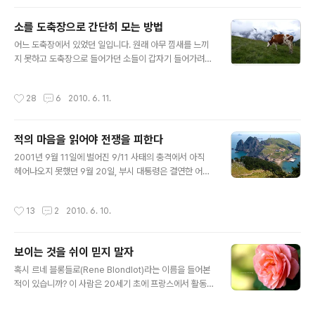
식간에 끼어들었다가 저 멀리 사라져버린다면 어떤 기분이
듭니까? 먼저 화가 나겠지만, 화가 좀 가라앉으면 스포츠카
소를 도축장으로 간단히 모는 방법
와 초라한 자신의 차를 비교하면서 이렇게 생각합니다. ‘아,
글 내용
나도 저런 멋진 차를 타고 다니면 이런 꼴을 당하지 않을 텐
어느 도축장에서 있었던 일입니다. 원래 아무 낌새를 느끼
데’ 라고 말입니다. 바로 이런 상황에서 문제가 튀어 나옵니
지 못하고 도축장으로 들어가던 소들이 갑자기 들어가려고
다. 멋진 스포츠카를 꿈꾸는 상태와 낡은 중고차를 가진 현
하지 않았습니다. 수십 마리의 소가 꼼짝도 하지 않으니 도
재 상태 사이의 갭(gap)이 문제를 발생시키는 거죠. 문제
축 작업이 지연될 수밖에 없었습니다. 도축장 관리자는 소
작성시간
28
6
2010. 6. 11.
= 기대 상태 - 현재 ..
들을 달래 보기도 하고 전자봉으로 위협해 보았지만 전혀
도움이 되지 못했습니다. 백약이 무효였지요. 하는 수 없이
그는 소들을 효과적으로 도축하기 좋게 기존 도축장을 허
적의 마음을 읽어야 전쟁을 피한다
물고 새로운 건물을 지어야겠다고 결정하기에 이릅니다.
글 내용
당연히 이 방법은 건물 신축 비용이 많이 들고 시간도 꽤 드
2001년 9월 11일에 벌어진 9/11 사태의 충격에서 아직
는 방법이었지만, 문제를 해결하는 데에 다른 해법을 선택
헤어나오지 못했던 9월 20일, 부시 대통령은 결연한 어조
할 여지가 없다고 생각했습니다. 그가 처한 문제는 다음과
로 '이분법적 사고'의 전형이라고 칭할 만한 발언을 합니다.
같이 정의되겠죠. 도축장 관리자의 문제 = 소들이 저항 없
"이제는 결정해야 할 때입니다. 우리의 편이 될지, 테리리
작성시간
13
2
2010. 6. 10.
이 도축장 안으로 들어가는 상태 - 소..
스트의 편이 될지를!" 부시 정부는 오사마 빈 라덴의 탈레
반 조직과 사담 후세인의 이라크 사이에 연관관계가 미약
함에도 불구하고 이라크를 압박합니다. 물론 이라크가 탈
보이는 것을 쉬이 믿지 말자
레반 조직을 도와준 것은 사실이지만 적극적인 후원은 아
글 내용
니었습니다. 미국은 국제사회를 향해 이라크가 대량살상무
혹시 르네 블롱들로(Rene Blondlot)라는 이름을 들어본
기를 보유했음을 지속적으로 알리는 데에 노력했습니다.
적이 있습니까? 이 사람은 20세기 초에 프랑스에서 활동
그렇게 해서 대량살상무기의 존재 여부를 감찰하기 위한
하던 과학자였습니다. 그는 빌헬름 뢴트겐이 발견한 X선
유엔 사찰단의 구성을 이끌어 내죠. 그리고는 이라크에게
연구에 열을 올렸습니다. X선이 입자의 흐름인지, 아니면