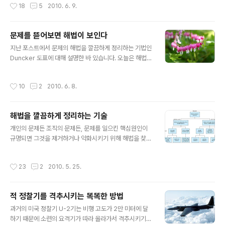
작성시간
18
5
2010. 6. 9.
"무엇이 감춰져 있는가? 왜 감추는가?"..
파동인지를 밝히려는 것이 그의 연구 주제였습니다. 그러
던 어느 날, 그는 음극선을 통해서 X선을 석영으로 만든 프
리즘으로 쏘아보는 실험을 했습니다. 그런데 X선이 프리즘
문제를 뜯어보면 해법이 보인다
이 닿을 때 미세한 빛이 그의 곁눈에 감지됐습니다. 착시인
글 내용
가 싶어 여러 번 실험을 반복했지만 매번 희미한 빛이 느껴
지난 포스트에서 문제의 해법을 깔끔하게 정리하는 기법인
졌고 감지기의 스파크도 밝아졌죠. 그는 의아하게 생각하
Duncker 도표에 대해 설명한 바 있습니다. 오늘은 해법을
다가 뇌리를 스치는 무언가에 의해 스스로 놀랍니다. "이것
도출하기 위한 또다른 방법인 "재진술(Restatement) 기
은 X선이 아닌 새로운 방사선이다!" 그는 자신이 발견한 방
법"을 여러분에게 소개할까 합니다. 간단히 말해, 재진술
작성시간
10
2
2010. 6. 8.
사선에 N선이라는 이름을 붙..
기법은 문제를 발생시킨 원인을 여러 번 반복해서 '진술'함
으로써 해법의 실마리를 찾아가는 방법입니다. 예를 들어
보겠습니다. 두부를 만들어서 마트에 납품하는 회사에 다
해법을 깔끔하게 정리하는 기술
닌다고 가정해 보세요. 그런데 갑자기 매출이 급락하는 상
글 내용
황이 벌어지고 말았습니다. 그렇다면 여러분은 이 문제를
개인의 문제든 조직의 문제든, 문제를 일으킨 핵심원인이
풀기에 앞서 다음과 같이 문제를 정의할 겁니다(기억을 상
규명되면 그것을 제거하거나 약화시키기 위해 해법을 찾아
기시키는 차원에서 재차 설명하면, 문제란 기대상태와 현
야 합니다. 규명된 핵심원인을 뒤집어 생각하면 곧바로 해
재상태의 갭입니다). 문제 = 기대상태 - 현재상태 = 두부가
법이 되기도 하지만, 늘 그렇지는 않습니다. 가령 "직원들
작성시간
23
2
2010. 5. 25.
잘 팔리는 상태 - 두부 매..
의 근무태도가 상당히 나태하다"란 문제의 핵심원인으로
"해당 팀장의 취약한 리더십"이 규명됐다고 가정해보죠. 그
렇다면 이 핵심원인을 뒤집어서 "해당 팀장의 리더십을 강
적 정찰기를 격추시키는 똑똑한 방법
화한다"라는 해법을 뽑을 수 있습니다. 물론 의뢰인에 이
글 내용
정도 수준의 해법도 의미가 있는 경우도 있지만, 어떤 의뢰
과거의 미국 정찰기 U-2기는 비행 고도가 2만 미터에 달
인에게는 "리더십을 강화하라는 말은 알겠는데 도대체 그
하기 때문에 소련의 요격기가 따라 올라가서 격추시키기가