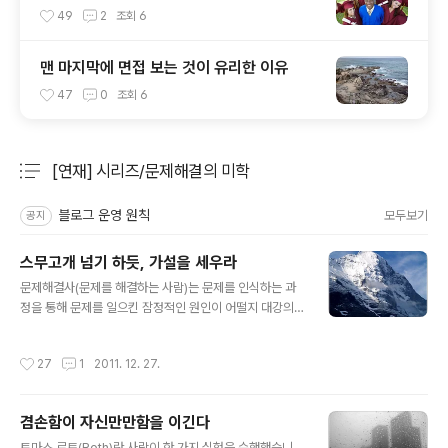
49
2
조회
6
맨 마지막에 면접 보는 것이 유리한 이유
47
0
조회
6
[연재] 시리즈/문제해결의 미학
분류 전체보기
주요 글 목록
블로그 운영 원칙
모두보기
공지
스무고개 넘기 하듯, 가설을 세우라
글 내용
문제해결사(문제를 해결하는 사람)는 문제를 인식하는 과
정을 통해 문제를 일으킨 잠정적인 원인이 어떨지 대강의
이미지를 그리게 됩니다. 직원들이 태만하고 불평불만이
심하다는 문제에 직면했다면, 직원들이 왜 그럴 수밖에 없
작성시간
27
1
2011. 12. 27.
는지를 함께 보고 들으며 ‘월급이 너무 적다’든지 ‘CEO가
너무 강압적’이라든지 ‘직원들 모두 건강에 이상이 있다’ 등
의 잠정적인 원인을 생각하게 됩니다. 이것이 문제 해결을
겸손함이 자신만만함을 이긴다
위한 가설이며, 이에 대해 살펴볼까 합니다. #문제원인 밝
글 내용
히는 가설 가설이란 문제의 원인이 ‘이러이러하다’고 미리
토마스 로트(Roth)란 사람이 한 가지 실험을 수행했습니