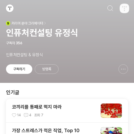
검색하기
티스토리
커리어
분야 크리에이터
(새창열림)
인퓨처컨설팅 유정식
구독자
356
인퓨처컨설팅 & 유정식
구독하기
방명록
신고하기 레이어
열기
인기글
코끼리를 통째로 먹지 마라
14
4
조회
7
가장 스트레스가 적은 직업, Top 10