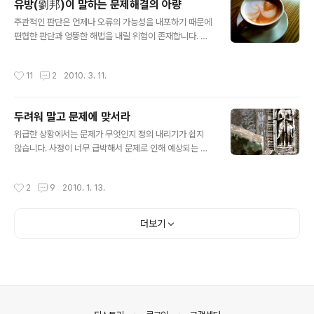
유방(劉邦)이 말하는 문제해결의 아량
어떤 모습인가, 라고 질문을 의식적으로 ‘타자화(他者
글 내용
化)’하면 문제에 대한 불편한 감정이 누그러지고 편안한 마
주관적인 판단은 언제나 오류의 가능성을 내포하기 때문에
음으로 문제를 바라보게 됩니다. 이러한 태도가 때로는 일
편협한 판단과 엉뚱한 해법을 내릴 위험이 존재합니다. 그
촉즉발의 위기를 극복하는 지혜를 주기도 합니다. 어느 날,
러므로 자신의 오류를 수용할 줄 알아야 진정한 문제해결
한 마을에 소대 병력의 미군들이 도착했다. 그들은 마을의
사입니다. 자신의 오류를 수용하지 않는다면 사이비 종교
작성시간
11
2
2010. 3. 11.
종교지도자를 만나 상호 친선을 ..
의 교주와 다를 바 없습니다. 그들은 세상이 망할 거라는
둥, 신이 인간을 구원하러 UFO를 타고 올 거라는 둥 사람
들을 현혹시키는 예언을 서슴없이 내뱉습니다. 세계 종말
두려워 말고 문제에 맞서라
이 예정된 시간이 경과해도 아무런 일이 발생하지 않는다
글 내용
면 이런 식으로 변명합니다. “너그러운 신께서 우리에게 한
위급한 상황에서는 문제가 무엇인지 정의 내리기가 쉽지
번의 기회를 더 주셨다.” 라고 둘러대거나 “신도들이 성심
않습니다. 사정이 너무 급박해서 문제로 인해 예상되는 피
을 다해 따르지 않았기 때문이다” 라고 비난하면서 어떻게
해를 수습하는 데에 온 정신을 집중하기 때문입니다. 그러
든 빠져나갈 구멍을 만들어 놓습니다. 이런 의미에서 사이
나 상황이 아주 위급하고 위험한 상태라고 해도 잠시 마음
작성시간
2
9
2010. 1. 13.
비 종교의 세계에서는 오류가 절대 용납되지 않..
을 가다듬고 문제가 무엇인지 잘 정의할 줄 안다면 훌륭하
고 독창적인 해법을 만들 수 있는 기회가 생깁니다. 전쟁의
역사를 살펴보면, 문제를 새롭게 정의하는 방법으로 문제
더보기
를 해결한 좋은 사례들이 많습니다. 그 중 하나가 중국 한
(漢)나라 때의 명장 이광(李廣)의 사례입니다. 한 경제(景
帝)가 즉위하자마자 북쪽의 흉노족이 쳐들어왔는데, 이광
이 선봉장에 서게 됐습니다. 전장에 도착한 그는 기병 100
여 명만을 데리고 주변을 순찰하다가 그만 코 앞에서 수천
명이나 되는 흉노족 기병들에게 위치가 ..
의안내