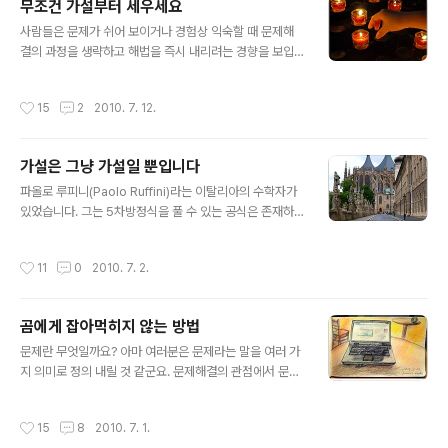
무조건 가설부터 세우세요
거의 모든 문제들은 다음과 같은 4개의 카테고리로 분류됩
글 내용
니다. (1) 개념 문제 vs. 실용 문제 (2) 정형문제 vs. 비정형
사람들은 문제가 쉬어 보이거나 경험상 익숙할 때 문제해
문제 (3) 위급문제 vs. 원인문제 (4) 설정형 문제 vs. 회복
결의 과정을 생략하고 해법을 즉시 내리려는 경향을 보입
형 문제 오늘은 각 카테고리별로 간단하게 개념을 소개하
니다. 자신의 생각이나 믿음을 반영하는 결론을 찾는 데 마
겠습니다. 개념문제 vs. 실용문제 해법이 초점을 맞추는 대
음이 쏠리기 때문이죠. 어느 회사에서 있었던 일입니다. 2
작성시간
15
2
2010. 7. 12.
상에 따라 ..
명의 베테랑 기술자들이 있었는데, 제품의 품질이 저하되
는 문제를 접하고서 ‘고(高)정밀도의 베어링을 삽입하면 품
질이 향상된다’라는 해법을 내놓았습니다. 과거에도 그렇
가설은 그냥 가설일 뿐입니다
게 해서 문제를 해결했다는 것이 해법의 근거였습니다. 베
글 내용
어링을 주문해서 받는 데까지 4개월의 시간이 소요됐는데,
파올로 루피니(Paolo Ruffini)라는 이탈리아의 수학자가
주위 사람들이 우려를 나타내자 그들은 베어링만 도착하면
있었습니다. 그는 5차방정식을 풀 수 있는 공식은 존재하
문제가 다 해결되리라 장담했습니다. 하지만 4개월이 지나
지 않음을 증명한 사람입니다. 여러분이 고등학교 때 달달
고 고정밀도 베어링을 끼워 넣었지만 불량률은 전혀 줄지
외웠던 2차방정식의 '근의 공식'과 같은 공식이 5차방정식
작성시간
11
0
2010. 7. 2.
않았습니다. 나중에 면밀히 살펴보니 문제의 원인..
(x의 차수가 5인)에서는 없음을 증명했던 거죠. 하지만 그
의 증명은 오류가 있음이 그가 죽은 후에야 밝혀지게 됐습
니다. 루피니는 2권 분량이나 되는 자신의 증명을 책으로
곰에게 잡아먹히지 않는 방법
출판하여 사람들에게 알리고자 했습니다. 당시의 위대한
글 내용
수학자 중 한 사람이었던 라그랑주에게도 세 차례에 걸쳐
문제란 무엇일까요? 아마 여러분은 문제라는 말을 여러 가
자신의 책을 보내어 '검증하거나 인정해주기를' 바랐지만
지 의미로 정의 내릴 것 같군요. 문제해결의 관점에서 문제
라그랑주는 아무런 답장도 보내지 않았죠. 웬일인지 사람
란 기대 상태와 현재의 상태 사이의 차이를 의미합니다. 만
들은 그의 증명에 큰 관심을 보이지 않았습니다. 왜 그랬을
일 여러분이 덜컹덜컹 요란한 소리를 내는 중고차를 몰고
작성시간
15
8
2010. 7. 1.
까요? 첫 번째 이유는 그의 증..
길을 달리는데 빨간 스포츠카가 굉음을 내면서 앞으로 순