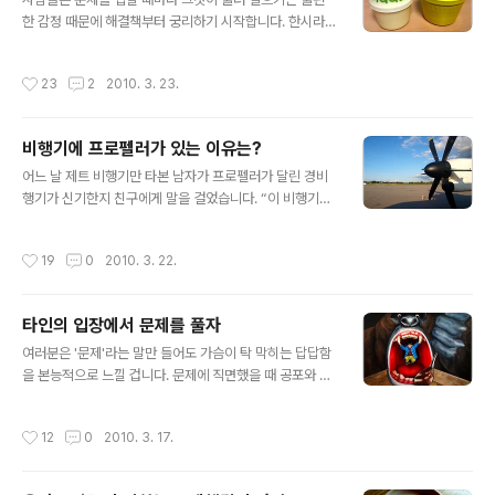
을 읽어보기 바랍니다. 검찰은 "거짓말탐지기는 미국의 관
한 감정 때문에 해결책부터 궁리하기 시작합니다. 한시라
련 학회에서 92%의 신뢰도를 보인 것으로 분석된 검사 도
도 빨리 문제를 벗어나려는 본능적인 욕구 때문입니다. 그
구이며, 혐의를 부인하는 피의자에겐 오히려 억울함을 풀
리고는 가장 그럴싸한 해결책을 취해서 문제해결을 시도하
작성시간
23
2
2010. 3. 23.
어주는 기능도 하고 있다. 검사와 재판 결과..
는데, 쉬운 문제이거나 파급효과가 적은 문제일 경우엔 유
용한 방법입니다. 그러나 어렵고 복잡한 문제이거나 파급
효과가 큰 문제라면 이리저리 부딪히는 시행착오를 통해
비행기에 프로펠러가 있는 이유는?
해결책을 찾아 들어가는 방법은 피해야 합니다. 꾸러미의
글 내용
내용물을 면밀히 살펴보고 ‘아, 문제란 이런 모양이구나’ 라
어느 날 제트 비행기만 타본 남자가 프로펠러가 달린 경비
는 정확한 인식이 없다면 어떤 해답을 제시할지 모를뿐더
행기가 신기한지 친구에게 말을 걸었습니다. “이 비행기에
러 애써 해결책을 내놨다 해도 문제를 옳게 해결할 수 없습
는 왜 프로펠러가 달려 있지?” 이 질문에 친구는 이렇게 대
니다. 최악의 경우 돌이킬 수 없는 재난을 야기할지도 모릅
답합니다. “조종사의 땀을 식혀주기 위해서야.” “뭐라구?
작성시간
19
0
2010. 3. 22.
니다. 다음의 사례를 읽어보기 바랍니다. 북극해에 ..
말도 안 돼!” 남자가 어이없다는 표정으로 말했습니다. 친
구는 정색을 하며 이렇게 대답합니다. “정말이야. 전에 프
로펠러가 고장 난 비행기를 봤는데, 조종사가 엄청 진땀을
타인의 입장에서 문제를 풀자
흘리던 걸.” 이 유머는 시간적으로 앞선다고 해서 인과관계
글 내용
가 성립되지 않음(앞선 사건이 항상 뒤에 오는 사건의 원인
여러분은 '문제'라는 말만 들어도 가슴이 탁 막히는 답답함
은 아님)을 재미있게 표현한 것입니다. 친구의 논리는 “프
을 본능적으로 느낄 겁니다. 문제에 직면했을 때 공포와 비
로펠러가 비행기에 달리면 그런 비행기를 탄 조종사는 땀
슷한 불편한 감정에 휩싸이는 반응을 극복하려면 어떻게
을 흘리지 않는다”라는 문장으로 정리됩니다. 프로펠러가
해야 할까요? 가장 좋은 방법은 문제를 타인의 시각으로 인
작성시간
12
0
2010. 3. 17.
비행기에 설치된 사건은 조종사가..
식하는 것입니다. 문제가 나 혹은 우리의 것이라고 여긴다
면 ‘공포 발현 프로세스’가 문제해결 프로세스를 압도하기
쉽습니다. 왜 ‘그에게’ 문제가 주어졌을까, ‘그들의 문제’는