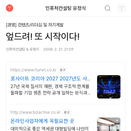
검색하기
인퓨처컨설팅 유정식
티스토리
[경영] 컨텐츠/리더십 및 자기계발
엎드려! 또 시작이다!
인퓨처컨설팅 & 유정식
2008. 2. 21. 21:09
https://www.hunet.co.kr
광고
포사이트 코리아 2027 2027년도 사
업계획 포럼
27년 국제 질서의 재편, 경제 구조적 한계를
돌파할 기업 생존 전략 공개 일하는 방식과
조직의 운영체제를 전면 재설계하여 진정한
AX를 실현합니다.
http://www.bizactive.co.kr
광고
온라인사업자에게 꼭필요한 곳
대외적으로 좋은 역세권 대형빌딩에 나만의