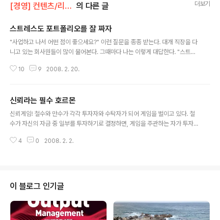
더보기
[경영] 컨텐츠/리더십 및 자기계발
의 다른 글
스트레스도 포트폴리오를 잘 짜자
글 내용
"사업하고 나서 어떤 점이 좋으세요?" 이런 질문을 종종 받는다. 대개 직장을 다
니고 있는 회사원들이 많이 물어본다. 그때마다 나는 이렇게 대답한다. "스트레
스가 적거든요" 이렇게 말하면, 의아스러운 듯 다음과 같이 반문을 해온다. "아
10
9
2008. 2. 20.
니, 사업하시려면 이것저것 굉장히 신경 쓸 게 많은데 스트레스가 적다구요?"
나는 자신있게 이렇게 대답한다. "네. 사실 양적으로 보면 스트레스가 더 많습니
다. 하지만 질적으로는 다릅니다. 직장 다닐 때 받는 스트레스는 남이 나에게 주
신뢰라는 필수 호르몬
는 네가티브(Negative) 스트레스 이지만, 사업을 하면서 받는 스트레스는 내
글 내용
가 나 스스로에게 주는 포지티브 (positive) 스트레스이니까요. 어떤 스트레스
신뢰게임! 철수와 만수가 각각 투자자와 수탁자가 되어 게임을 벌이고 있다. 철
가 좋을 것 같습니까?" 포지티브 스트레스 : 나 → 나 네가티브 스트레스 : ..
수가 자신의 자금 중 일부를 투자하기로 결정하면, 게임을 주관하는 자가 투자
금액의 4배를 만수에게 전달한다. 돈을 전달 받은 만수는 그 중의 얼마를 철수
4
0
2008. 2. 2.
에게 돌려줄지 말지를 결정하는 것이 게임의 룰이다. 예를 들어 철수가 10만원
을 투자하기로 하면, 게임주관자가 40만원을 만수에게 전달한다. 만수는 철수
에게 원금과 이익을 돌려줘야 하는데, 얼마를 돌려줄지는 전적으로 만수의 마음
에 달려 있다. 최악의 경우, 철수는 한 푼도 돌려받지 못할 수도 있었다. 철수가
만수로부터 돈을 떼이지 않고 가능한 한 많은 돈을 돌려받으려면 어떻게 해야
이 블로그 인기글
할까? 신경경제학자인 작크(P. J. Zak)는 ‘신뢰’가 그 해답이라고 말한다. 그는
여러 명의 ..