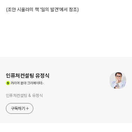
(조안 시울라의 책 '일의 발견'에서 참조)
로그 정보
인퓨처컨설팅 유정식
(새창열림)
커리어
분야 크리에이터
인퓨처컨설팅 & 유정식
구독하기