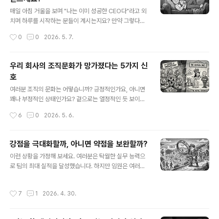
글 내용
직원은 AI를 이용해 자신의 평범한 성과를 화려한 언어로
매일 아침 거울을 보며 "나는 이미 성공한 CEO다"라고 외
포장한다는 위험, 관리자는 다시 AI를 활용해서 피드백을
치며 하루를 시작하는 분들이 계시는지요? 만약 그렇다면
생성한다는 위험, 평가의 본질인 '인간적 교감과 성장'은 사
'끌어당김의 법칙'이나 성공에 대한 '시각화'를 믿는 분일
작성시간
0
0
2026. 5. 7.
라진..
것 같은데요, 그런 분이라면 "원하는 바를 생생하게 시각화
하면 이루어진다"는 말을 진리처럼 여길 겁니다. 하지만 목
표를 긍정적으로만 시각화하는 행위 자체가 오히려 목표
우리 회사의 조직문화가 망가졌다는 5가지 신
달성 확률을 크게 떨어뜨린다는 것에 주의해야 합니다. 심
호
리학자 헤더 카페스(Heather Kappes)와 가브리엘 오팅
글 내용
겐(Gabriele Oettingen) 대학생들을 두 그룹으로 나누
여러분 조직의 문화는 어떻습니까? 긍정적인가요, 아니면
어 흥미로운 실험을 진행했습니다. 한 그룹에게는 다가오
꽤나 부정적인 상태인가요? 겉으로는 열정적인 듯 보이는
는 일주일 동안 모든 일이 순조롭게 풀리고 완벽한 한 주를
조직이 사실은 속부터 병들어 간다는 5가지 징후가 있습니
작성시간
6
0
2026. 5. 6.
보내는 '긍정적인 상상'을 하도록 지시했고, 다른 그룹에게
다. 여러분의 조직에 몇 개나 해당되는지 객관적으로 평가
는 다가올 한 주..
해 보기 바랍니다.첫째, 성과가 아니라 '정치'에 따라 보상
이 결정되는가?조직 문화가 병든 조직에서는 일을 잘하는
강점을 극대화할까, 아니면 약점을 보완할까?
사람에게 일이 더 몰리고, 승진과 보상은 리더의 비위를 잘
글 내용
이런 상황을 가정해 보세요. 여러분은 탁월한 실무 능력으
맞추는 사내 정치꾼들이 차지하곤 합니다. 진짜 일을 하는
로 팀의 최대 실적을 달성했습니다. 하지만 임원은 여러분
것보다 일하는 척하는 것이 더 유리하다는 분위기입니까?
의 성과를 칭찬하면서도 굳은 표정으로 한 장의 리포트를
둘째, 리더의 도덕성에 문제가 있는가?열정적이고 비전을
내밉니다. 다면평가 결과였는데요, "피드백 방식이 강압적
제시하는 리더가 무조건 좋은 리더일까요? 아닙니다. 도덕
작성시간
7
1
2026. 4. 30.
이고 매니지먼트 역량이 부족하다는 지적이 많아."라고 임
성과 일관성이 결여된 카리스마는 재앙일 뿐이죠. 그런 리
원은 말합니다. 여러분은 그 말이 따끔하면서도 약간은 억
더들은 겉보기엔 리더십이 출중한 듯 하지..
울한 심정입니다. '내 강점인 추진력 덕에 이만큼 온 건데,