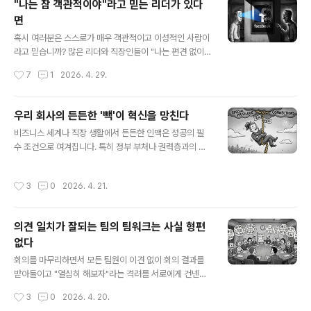
"나는 참 객관적이야"라고 믿는 리더가 있다
소통 방식과 관리 방법까지 고쳐야 하나?'라고 말이죠."강
면
점을 극대화하는 것이 좋을까, 아니면 약점을 보완하는 것
글 내용
이 먼저일까?" 혹시 여러분은 이런 딜레마에 빠진 적이 있
혹시 여러분은 스스로가 매우 객관적이고 이성적인 사람이
습니까? 시중의 많은 자기계발서나 강연들은 "단점은 잊고
라고 믿습니까? 많은 리더와 직장인들이 "나는 편견 없이
당신의 강점에 집중하라"고 조언하는데요, 저 역시 그랬습
오직 팩트(Fact)와 데이터만 보고 합리적으로 판단한다"라
작성시간
7
1
2026. 4. 29.
니다. 못하는 것에 에너지를 쏟느니..
고 자신 있게 말하곤 하죠. 하지만 여러분이 눈으로 보고 귀
로 듣는 그 '팩트'가 과연 있는 그대로의 현실일까요?최근
발표된 코헨(Cohen)의 연구는 우리가 세상을 있는 그대
우리 회사의 든든한 '빽'이 혁신을 망친다
로 보는 것이 아니라, 우리가 이미 알고 있는 지식과 믿음이
글 내용
비즈니스 세계나 직장 생활에서 든든한 인맥은 성공의 필
라는 두꺼운 렌즈를 통해 세상을 '편집'해서 본다는 것을 일
수 조건으로 여겨집니다. 특히 정부 부처나 권력층과의 네
깨웁니다.코헨은 15명의 참가자에게 페이스북 로고, 헐크,
트워크가 탄탄한 기업은 자원 조달이 쉽고 규제의 허들을
정지(Stop) 표지판 등 우리가 너무나 잘 아는 16가지 대상
쉽게 넘을 수 있어서 결과적으로 더 큰 성과와 혁신을 이룰
의 흑백 포스터를 보여주며 어떤 색이 보이는지 물었습니
작성시간
3
0
2026. 4. 21.
것이라고 생각할 겁니다. 하지만 과연 그럴까요? 오히려 믿
다. 다음과 같이 실험은 조명과 형태를 달리하며 진행되었
었던 그 연결고리가 조직의 자생력과 혁신 의지를 서서히
는데요, 그 결과가..
갉아먹는 독이라면요?이와 관련해 흥미로운 연구 결과가
의견 일치가 잘되는 팀의 팀워크는 사실 형편
있습니다. 전략 경영 학술지인 'Strategic Managemen
없다
t Journal'에 실린 종(Zhong)과 정(Zheng)의 연구에 따
글 내용
르면, 정치적 연결고리는 오히려 기업의 혁신을 억누르는
회의를 마무리하면서 모든 팀원이 이견 없이 회의 결과를
결과로 이어진다고 합니다. 실험 내용을 간략하게 살펴보
받아들이고 "열심히 해보자"라는 격려를 서로에게 건넨다
죠.연구진은 1999년부터 2015년까지 중국에서 대대적으
면 아마도 여러분은 "우리 팀은 팀워크가 참 좋아"라고 평
작성시간
3
0
2026. 4. 20.
로 벌어진 '반부패..
가할지 모릅니다. 하지만 이것이 착각일 수 있다는 것을 아