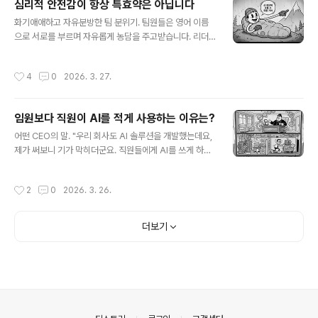
심리적 안전감이 항상 특효약은 아닙니다
을 돌리고 있습니다. 여러분은 이런 사무실에서 일하고 싶
글 내용
화기애애하고 자유분방한 팀 분위기. 팀원들은 영어 이름
을까요?여러분이 혹시 개방형 사무실(open-plan offic
으로 서로를 부르며 자유롭게 농담을 주고받습니다. 리더
e)에 대한 믿음을 가지고 있다면 이제는 그 환상을 깨는 게
는 "우리 팀은 쓴소리도 눈치 보지 않고 자유롭게 하는 심
좋습니다. 스웨덴에서 실시된 연구에 따르면, 8명 중 1명(1
리적 안전감이 최고인 팀이야"라고 흐뭇해 하는데요, CEO
2.8%) 꼴로 직장 내 괴롭힘을 경험한다고 하는데요, 흥미
작성시간
4
0
2026. 3. 27.
가 이 팀을 볼 때는 전혀 다릅니다. 실패 확률이 높은 어려
로운 점은 개방형 사무실에서 일하는 사람들에게서 높게
운 도전 과제를 부여할라치면 누구 하나 선뜻 총대를 메려
나타났고, 개인 또는 소규모 ..
하지 않거든요. "그건 제 일이 아닌데요"라며 한발 물러섭
임원보다 직원이 AI를 적게 사용하는 이유는?
니다. 왜 이럴까요?심리적 안전감이란 단어가 유행하면서
글 내용
많은 기업들은 구성원들이 상사나 동료의 눈치를 보지 않
어떤 CEO의 말. "우리 회사도 AI 솔루션을 개발했는데요,
고 자유롭게 의견을 낼 수 있는 편안한 환경을 만드느라 노
제가 써보니 기가 막히더군요. 직원들에게 AI를 쓰게 하면
력합니다. 하지만 심리적 안전감은 조직을 운영하기 위한
업무 생산성이 획기적으로 올라가겠죠?"그러나 이런 바람
'기본 조건'일 뿐입니다. 안타깝게도 그것만으로는 조직에
이 실망으로 바뀌는 모습을 종종 발견합니다. 직원들의 AI
작성시간
2
0
2026. 3. 26.
어떠한 혁신도, 성과도 저절로 이루어지..
솔루션에 별로 접속하지 않은 채 여전히 예전 방식대로 야
근을 하거나, 보안 지침을 어기면서 개인 스마트폰으로 무
료 AI를 몰래 쓰는 모습, 혹시 여러분 회사의 상황은 아닌가
더보기
요?여러 조사에 따르면, 기업들이 AI에 막대한 예산을 쏟아
붓지만 경영진과 직원 사이의 활용도 격차가 꽤 크다고 합
니다. 뱀부HR(BambooHR)의 최근 리포트에 따르면, 매
일 AI를 활용한다고 답한 C레벨 및 임원급은 72%에 달한
반면, 일반 실무자는 18%에 불과해 무려 4배의 격차를 보
였습니다. ..
의안내