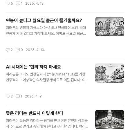
작성시간
5
1
2026. 4. 13.
괴롭힘이 점점 더 빈번..
일합니다. 일도 잘하고 회사에 대한 열정도 대단한 핵심인
재죠.그런데 말입니다. 만약에 회사가 전사적으로 'AI 기반
의 애자일(Agile) 업무 시스템'이나 지금과는 완전히 결이
연봉이 높다고 월요일 출근이 즐거울까요?
다른 파괴적인 혁신을 도입하려고 한다면, 이 일 잘하고 열
글 내용
정적인 김 대리는 누구보다 앞장서서 그 변화를 자발적으
여러분의 연봉이 지금보다 2~3배나 인상되어 소위 '억대
로 수용하려 할까요? 이 질문의 답은 "그렇지 않을 가능성
연봉자'가 되었다고 가정해 보세요. 아마도 금요일 퇴근길
이 크다"입니다. 조직의 가치관과 개인의 성향이 일치하는
에 여러분은 세상을 다 가진 듯한 여유로운 표정을 지을 겁
정도를 뜻하는 '조직 적합성(Person-Organization Fi
니다. 그런데 주말이 지나고 월요일 아침에 출근길을 서두
작성시간
2
0
2026. 4. 10.
t)'이 높은 직..
르는 여러분의 기분은 어떨까요? 통장에 찍힌 숫자를 떠올
리며 콧노래를 부를까요?십중팔구 여러분은 무겁고 피곤
한 표정을 지을 것이고 연봉 인상 전에 '아, 회사 가기 싫
AI 시대에는 '합의'하지 마세요
어'라고 했던 마음과 똑같을 겁니다. 연봉이 높아졌다고 해
글 내용
서 월요일 출근길 발걸음이 그만큼 가벼워지고 웃으면서
여러분은 아마도 만장일치나 합의(Consensus)를 가장
일할 수 있는 것은 아니기 때문이죠. 우리는 돈을 많이 받으
민주적이고 이상적인 의사결정 방식으로 여길 겁니다. 여
면 기쁘게 일할 것이라 짐작하지만, 돈은 우리를 회사에 남
러 의견을 골고루 청취하면 리스크를 줄일 수 있고, 실행 단
아 있게(Retention) 만들 수는 있어도 웃으며 일하게(En
계에서 발생할 수 있는 내부의 반발도 최소화할 수 있다고
작성시간
2
1
2026. 4. 9.
gagement) 만들지는 못..
믿기 때문이겠죠. 하지만 AI 시대에도 이런 '합의식 의사결
정'이 최선일까요? 2026년 4월호에는 "AI 시대에 합의에
의한 의사결정은 작동하지 않는다(Decision-Making b
좋은 리더는 반드시 이렇게 한다
y Consensus Doesn’t Work in the AI Era)"라는 제
글 내용
목의 글이 실렸는데요, 다소 논란을 일으킬 만한 주장을 담
여러분이 유능한 리더라는 평가를 받으려면 본인의 성과를
고 있습니다. 저자의 주장을 한 문장으로 요약하면 "모두의
적극적으로 알리고 증명해야 한다고 생각할 겁니다. 여러