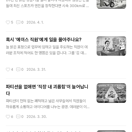
에 게재한 글을 통해 AI가 대체할 수 없는 인간의 4가지 핵
들여 최신 스포츠카 엔진을 장착한다면 시속 300km로 달
심 역량을 다음과 같이 제시합니다.1. 감성 지능과 인간적
릴 수 있을까요? 십중팔구, 엔진의 출력을 견디지 못하고
연결(Emotional Intelligence and Human Connecti
산산조각이 나지 않을까요? 폭발하지 않으면 다행일 겁니
on) AI는 그럴듯한 위로의 문장을 1초 만에 써낼 수 있지만
작성시간
5
0
2026. 4. 1.
다.모든 기업의 화두인 AI. ChatGPT, 제미나이, 코파일럿
타인의 아픔에 진심으로 공감하거나 끈..
같은 AI 도구를 도입하기만 하면 고질적인 비효율이 곧바
로 사라지고 생산성이 비약적으로 높아질 것이라 믿는 분
혹시 '에이스 직원'에게 일을 몰아주나요?
들이 많은데요, 하지만 단언컨대 AI는 여러분의 회사를 고
글 내용
쳐주지 못합니다. 지금껏 유행한 여러 가지 경영혁신 기법
늘 밝은 표정으로 업무에 임하고 일을 주도하는 직원이 여
들이 그러했듯이, 기초 체력을 갖추지 못한 조직에 AI가 도
러분 조직에 적어도 한 명쯤은 있을 겁니다. 그를 '김 대
입되면 오히려 기존의 엉망진창인 프로세스를 '더 빠른 속
리'라고 해보죠. 어느 날, 윗선에서 갑자기 임원회의 진행을
도'로 가속화하고 맙니다.AI가 보고서 초안을 1시간 만에
위한 자료 조사처럼 급한 일을 지시 받았습니다. 여러분이
작성시간
4
0
2026. 3. 31.
완벽하게 써준다고 하죠...
팀장이라면 이 일을 누구에게 부탁하겠습니까?여러분은
무의식적으로 김 대리를 떠올릴 것입니다. "김 대리는 일하
는 걸 좋아하니까 이 일을 기꺼이 수행할 거야. 다른 팀원들
파티션을 없애면 '직장 내 괴롭힘'이 늘어납니
은 불평하겠지만 김 대리는 늘 긍정적인 사람이니 스트레
다
스를 받지 않을 거고 말이야." 심지어 "이렇게 내가 일을 제
글 내용
일 먼저 부탁하면 김 대리는 '팀장님이 날 신뢰하는구나'라
파티션이 전혀 없는 쾌적하고 넓은 사무실에서 직원들이
고 더욱 믿겠지?"라고 짐작할지 모릅니다.그러나 코넬대와
자유롭게 소통하고 아이디어를 나누는 광경. 여러분이 이
노스이스턴대 연구진이 진행한 연구를 보고 나면 이런 믿
런 사무실에서 일한다면 창의성과 협업이 촉진될 것이라고
작성시간
6
0
2026. 3. 30.
음이 착각임을 바로 알아차릴 겁..
믿습니까? 반대의 장면을 상상해 보세요. 큰 소리로 통화하
는 동료를 향해 누군가가 눈살을 찌푸리고, 또 다른 누군가
는 사람들의 시선을 피해 휴게실 구석으로 숨어들어 한숨