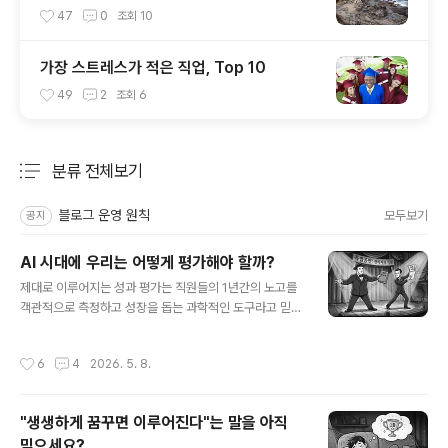
47
0
조회
10
가장 스트레스가 적은 직업, Top 10
49
2
조회
6
분류 전체보기
주요 글 목록
블로그 운영 원칙
모두보기
공지
AI 시대에 우리는 어떻게 평가해야 할까?
글 내용
제대로 이루어지는 성과 평가는 직원들의 1년간의 노고를
객관적으로 측정하고 성장을 돕는 과학적인 도구라고 믿는
분들이 대부분일 텐데요, 사실 성과 평가는 정해진 대본에
따라 각자의 역할을 연기하는, 조직 내에서 가장 크고 비싼
작성시간
6
4
2026. 5. 8.
'연극(Theatrical performance)'에 불과할지도 모릅니
다.패스트컴퍼니(Fast Company)는 현재의 성과 평가가
얼마나 '보여주기식(Performative)'으로 전락했는지 날
"생생하게 꿈꾸면 이루어진다"는 말을 아직
카롭게 꼬집는 기사를 발행했습니다. 이 기사는 AI 시대가
믿으세요?
도래하면서 이러한 현상은 더욱 심해졌다고 지적합니다.