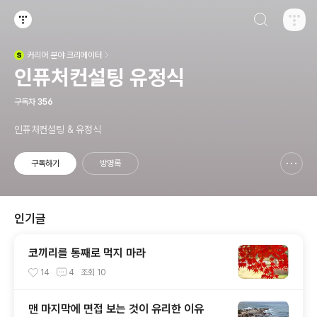
검색하기
티스토리
커리어
분야 크리에이터
(새창열림)
인퓨처컨설팅 유정식
구독자
356
인퓨처컨설팅 & 유정식
구독하기
방명록
신고하기 레이어
열기
인기글
코끼리를 통째로 먹지 마라
14
4
조회
10
맨 마지막에 면접 보는 것이 유리한 이유