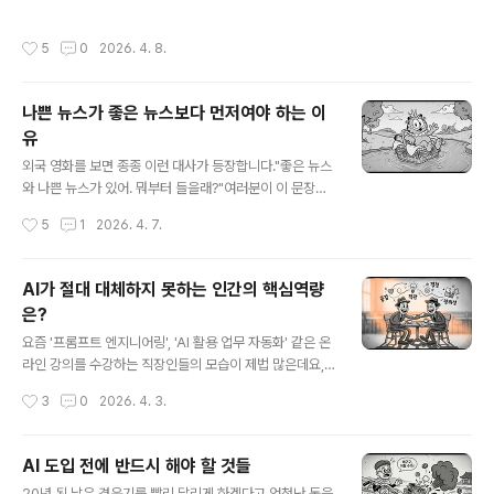
동의를 구하는 합의 방식이 AI 시대에는 오히려 치명적인
분의 능력을 CEO에게 인정받아야 치열한 내부 경쟁에서
약점과 병목으로 작용한다"는 것입니다.저자의 주..
살아남아 승진할 수 있다고는 믿음 때문이겠죠. 하지만 좋
작성시간
5
0
2026. 4. 8.
은 리더와 최악의 리더를 가르는 단 하나의 결정적 지표는
여러분이 얼마나 성과를 이뤄냈냐가 아니라 여러분이 '그
성과의 공(credit)을 누구에게 돌리느냐'라는 것임을 아십
나쁜 뉴스가 좋은 뉴스보다 먼저여야 하는 이
니까?리더십 평가 전문 기관인 젱거 포크먼(Zenger Folk
유
man)은 리더가 '타인의 공을 가로채는 성향'이 리더십 전
글 내용
반에 어떤 영향을 미치는지 분석했는데요, 직원의 공을 가
외국 영화를 보면 종종 이런 대사가 등장합니다."좋은 뉴스
로채는 리더들은 전체 리더십 효과성 평가에서 하위 13%
와 나쁜 뉴스가 있어. 뭐부터 들을래?"여러분이 이 문장을
라는 참담한 성적을 기록했습니다. 게다가 이들이 이끄는
말하는 사람(화자)라면 좋은 뉴스와 나쁜 뉴스 중 무엇을
작성시간
5
1
2026. 4. 7.
조직의 직원 몰입도 역시 하위..
먼저 말하고 싶습니까? 반대로 여러분이 이 질문을 받는 사
람(청자)라면 무엇부터 듣고 싶을까요?여러분이 화자라면
'좋은 뉴스부터 말하겠다'라고 답하는 경우가 '나쁜 뉴스부
AI가 절대 대체하지 못하는 인간의 핵심역량
터 전달하겠다'라는 경우보다 많을 겁니다. 반대로 여러분
은?
이 청자라면 '나쁜 뉴스를 먼저 듣겠다'를 더 많이 선택할
글 내용
겁니다. 왜 이렇게 확언하냐고요? 2014년에 나온 연구 결
요즘 '프롬프트 엔지니어링', 'AI 활용 업무 자동화' 같은 온
과이기 때문입니다.앤절라 레그(Angela M. Legg)와 케
라인 강의를 수강하는 직장인들의 모습이 제법 많은데요,
이트 스위니(Kate Sweeny)의 연구는 화자일 때와 청자
AI 시대에 도태되지 않기 위한 노력의 일환처럼 보여서 한
작성시간
3
0
2026. 4. 3.
일 때의 불일치를 명확히 보여줍니다. 연구진은 121명의
편으로는 좀 짠한 마음이 들곤 합니다. 하지만 AI 시대에 우
참가자들을 화자..
리가 갈고닦아야 할 무기는 화려한 프롬프트 기술이 아니
라 가장 아날로그적인 '인간 고유의 역량'입니다.팀 스토비
AI 도입 전에 반드시 해야 할 것들
어스키(Tim Stobierski)는 하버드 비즈니스 스쿨 온라인
글 내용
20년 된 낡은 경운기를 빨리 달리게 하겠다고 엄청난 돈을