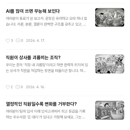
시나요? 팀원들 모두가 동의하고 찬성하는 모습은 높은 팀
워크의 증거라기보다 오히려 팀이 겉돌고 있다는 강력한
AI를 많이 쓰면 무능해 보인다
경고일지 모릅니다.사실 무비판적인 동의는 진정한 합의를
글 내용
여러분의 동료가 쓴 보고서. 문장은 유려하고 오타 하나 없
의미하지 않습니다. 사람들은 여러 가지 이유로 고개를 끄
습니다. 서론, 본론, 결론이 완벽한 구조를 갖추고 있고, 마
덕이면서 동의를 하거든요. 그저 회의를 빨리 끝내고 싶어
치 유능한 컨설턴트가 쓴 것처럼 세련된 단어들이 가득합
서, 섣불리 반대 의견을 냈다가 '모난 돌'로 찍힐까 두려워
니다. 하지만 읽다 보니 이런 생각이 뇌리를 쓰칩니다. "이
서, 혹은 어차피 내 의견을 말해봤자 바뀌는 것은 없을 거라
작성시간
3
0
2026. 4. 17.
거 혹시 챗GPT로 돌린 거 아냐?" 이런 경우, 여러분은 그
는 '학습된 무기력' 때문일 수도 있죠.여러분의 팀이 겉으로
동료를 스마트하고 유능한 인재로 평가할까요? 아니면 게
만 단결이 잘 되고 실제로는 팀워크가..
으르고 무책임한 사람으로 느낄까요?스탠퍼드 대학교 제
직원이 상사를 괴롭히는 조직?
프리 핸콕 교수팀이 수행한 연구에 따르면, 사람들은 상대
글 내용
방의 메시지가 AI에 의해 작성됐다고 의심하는 순간 상대
우리는 흔히 '직장 내 괴롭힘'이라고 하면 권력자 위치에 있
에 대한 평가를 하향 조정한다고 합니다. 실험을 해보니, AI
는 상사가 직원을 억압하는 장면을 떠올리곤 합니다. 하지
가 생성한 메시지를 받은 사람들은 발신자를 덜 따뜻하고(l
만 현실에서는 '직원이 상사를 괴롭히는' 역전된 상황이 빈
ess warm), 신뢰하기가 좀 그렇고(less trustworthy),
번하게 발생한다는 사실을 아십니까?지금까지 우리는 상
작성시간
2
0
2026. 4. 16.
심지어 지..
사의 부당한 권력 남용을 이야기해 왔지만, 많은 리더가 직
원으로부터 심리적 괴롭힘을 당하고 있으며 그 수위는 점
차 높아진다고 합니다. 이를 '상향 괴롭힘(Upward Bullyi
열정적인 직원일수록 변화를 거부한다?
ng)'이라고 부르는데요, 호주의 비즈니스 컨설팅사 모린
글 내용
카인(Maureen Kyne)이 전 세계 중간 관리자부터 최고경
여러분의 팀에 입사 이래 인사고과에서 최고 등급을 기록
영자(CEO)까지를 대상으로 진행한 글로벌 설문조사에 따
하는 우수사원 '김 대리'가 있다고 가정해 보세요. 그는 회
르면, 놀랍게도 응답자의 71%가 상향 괴롭힘을 직접 경험
사의 핵심가치와 비전을 줄줄 외울 뿐만 아니라, 급박한 상
했다고 답했습니다. 더욱 심각한 것은 약 75%가 이러한
황에 처하면 주말 출근도 마다하지 않을 만큼 열정적으로