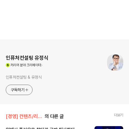
로그 정보
인퓨처컨설팅 유정식
(새창열림)
커리어
분야 크리에이터
인퓨처컨설팅 & 유정식
구독하기
더보기
[경영] 컨텐츠/리더십 및 자기계발
의 다른 글