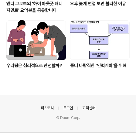
앤디 그로브의 '하이 아웃풋 매니
오후 늦게 면접 보면 불리한 이유
지먼트' 요약본을 공유합니다
우리팀은 심리적으로 안전할까?
좀더 바람직한 '인력계획'을 위해
의안내
티스토리
로그인
고객센터
© Daum Corp.