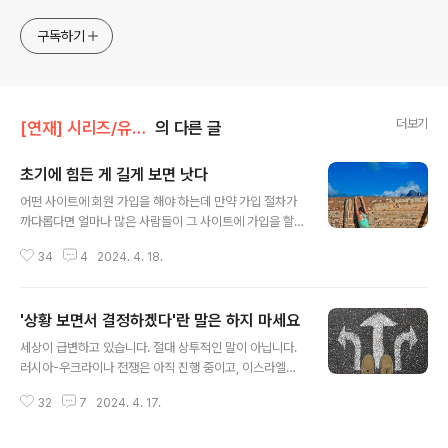
구독하기
더보기
[연재] 시리즈/유정식의 경영일기
의 다른 글
초기에 힘든 게 길게 보면 낫다
글 내용
어떤 사이트에 회원 가입을 해야 하는데 만약 가입 절차가
까다롭다면 얼마나 많은 사람들이 그 사이트에 가입을 할
까요? 당연히 가입 절차가 쉬울 때보다 회원수 증가가 더딜
34
4
2024. 4. 18.
것이고 회원수 자체도 그리 많지 않겠죠. 질문을 좀 바꿔 보
겠습니다. 가입 절차가 까다로운 사이트에 일단 가입을 완
료했다면 사이트를 이용하는 시간은 어떨까요? 가입 절차
'상황 보면서 결정하겠다'란 말은 하지 마세요
가 쉬운 경우보다 이용 시간이 길까요, 아니면 짧을까요?
글 내용
하버드 경영대학원의 연구진은 이 질문에 답하기 위한 실
세상이 급변하고 있습니다. 절대 상투적인 말이 아닙니다.
험을 진행했습니다. 그들은 27,000명의 참가자가 새로운
러시아-우크라이나 전쟁은 아직 진행 중이고, 이스라엘과
카풀(carpool) 플랫폼에 가입하는 실험 조건을 마련해 놓
중동 국가들 사이의 무력 분쟁이 어떤 양상으로 흘러갈지
고서 가입 절차의 까다로운 정도에 따라 사용자의 이용 시
32
7
2024. 4. 17.
모르는 상황입니다. 북쪽에서 늘 우리를 위협하는 북한의
간, 참여 수준 등을 조사했습니다. 그랬더니, 가입 절차가
존재는 상수이지만, 그들이 작금의 위기를 탈출하기 위해
어려울수록 해당 플랫폼을 계속..
어떤 변수를 내세울지 모릅니다. 언젠가 파국으로 치달을