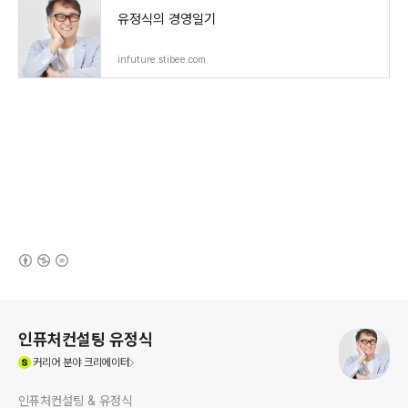
유정식의 경영일기
infuture.stibee.com
(새창열림)
로그 정보
인퓨처컨설팅 유정식
(새창열림)
커리어
분야 크리에이터
인퓨처컨설팅 & 유정식