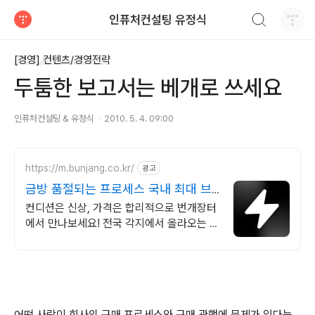
검색하기
인퓨처컨설팅 유정식
티스토리
[경영] 컨텐츠/경영전략
두툼한 보고서는 베개로 쓰세요
인퓨처컨설팅 & 유정식
2010. 5. 4. 09:00
https://m.bunjang.co.kr/
광고
금방 품절되는 프로세스 국내 최대 브
랜드 중고거래
컨디션은 신상, 가격은 합리적으로 번개장터
에서 만나보세요! 전국 각지에서 올라오는 전
국구 최다 상품 매일 10만 개 이상의 신규 상
품 업로드
어떤 사람이 회사의 구매 프로세스와 구매 관행에 문제가 있다는