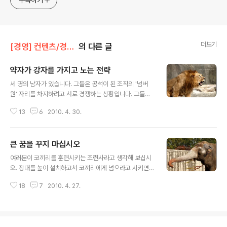
구독하기
더보기
[경영] 컨텐츠/경영전략
의 다른 글
약자가 강자를 가지고 노는 전략
글 내용
세 명의 남자가 있습니다. 그들은 공석이 된 조직의 '넘버
원' 자리를 차지하려고 서로 경쟁하는 상황입니다. 그들의
힘을 동그라미의 수로 정량화해서 나타내면 다음과 같습니
13
6
2010. 4. 30.
다. 홍길동 OOOOO 김삿갓 OOO 박문수 OO 보다시피
홍길동의 힘이 제일 막강하고, 박문수가 제일 약한 힘을 보
유했습니다. 하지만 박문수는 자신의 힘이 제일 약함에도
큰 꿈을 꾸지 마십시오
불구하고 넘버원 자리를 향한 야망은 누구보다 강렬한지라
글 내용
수단과 방법을 가리지 않을 태세입니다. 여러분이 만약 박
여러분이 코끼리를 훈련시키는 조련사라고 생각해 보십시
문수의 입장이라면 어떤 전략이 가장 좋을까요? 박문수가
오. 장대를 높이 설치하고서 코끼리에게 넘으라고 시키면,
머리가 좋은 친구라면 김삿갓이나 홍길동과 일대일로 '맞
그 코끼리가 말을 들을까요? 장대를 발목 높이 정도로 낮게
짱'을 뜨겠다는 생각은 하지 않을 겁니다. 붙어봤자 질 게
18
7
2010. 4. 27.
해줘야 코끼리가 넘을 수 있을 겁니다. 코끼리 같이 커다란
뻔하기 때문이죠. 따라서 박문수의 입장에서는 홍길동과
조직을 혁신하고자 할 때 기준점을 높이 설정해 놓고 구성
김삿갓 중 하나와 연합을 이룬 다음에 ..
원들에게 움직이라고 독려하면, 과연 조직 전체가 일사불
란하고 신속하게 그 기준점을 뛰어 넘을 수 있을까요? 아마