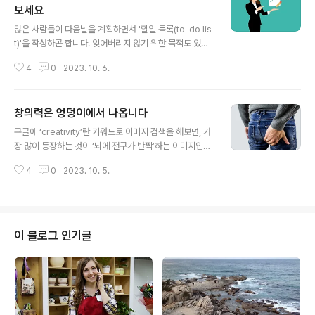
보세요
글 내용
많은 사람들이 다음날을 계획하면서 '할일 목록(to-do lis
t)'을 작성하곤 합니다. 잊어버리지 않기 위한 목적도 있지
만, 무엇이 가장 중요한 일이고 덜 중요한 일인지 판단해서
4
0
2023. 10. 6.
가능한 한 핵심적인 일에 집중하기 위한 수단으로 '할일 목
록'을 사용합니다. 하지만 '할일 목록'만큼이나 '하지 않을
일 목록(not-to-do list)'이 중요하다는 것을 아시나요?
창의력은 엉덩이에서 나옵니다
중요한 일에 집중하는 데 방해가 되는 일들을 하지 않는 것
글 내용
이 어쩌면 생산성을 더 높이는 행동일지 모릅니다. 예를 들
구글에 ‘creativity’란 키워드로 이미지 검색을 해보면, 가
어, 이런 식으로 '하지 않을 일 목록'을 세우면 어떨까요? 많
장 많이 등장하는 것이 ‘뇌에 전구가 반짝’하는 이미지입니
이도 필요 없습니다. 아래는 제가 어느날 세웠던 '하지 않을
다(여러분도 한번 해보기 바랍니다). 저는 창의성에 대한
일 목록'인데요, 서너 가지면 충분합니다. - 일과시간(9시
4
0
2023. 10. 5.
이런 이미지가 우리에게 선입견과 착각을 심어주었다고 생
~ 오후 5시)까지 유튜브 보지 않기 - 업무집..
각합니다. 창의성이란 무언가를 보자마자 번뜩이며 아이디
어를 떠올리는 것이라고 많이들 착각합니다. ‘빠른 시간 안
에 기발한 아이디어를 발상해 내는 것’이 창의성은 아닙니
다. 재빨리 떠올렸든, 지지부진하다가 막판에 가서 좋은 아
이 블로그 인기글
이디어가 떠올랐든, 창의성은 그 아이디어를 실행할 경우
의 예상되는 효과로 판단되어야 합니다. 좀처럼 좋은 아이
디어가 나오지 않는다면 그건 아직 시간이 더 필요하다는
뜻입니다. 그 시점에서 중단할 게 아니라 좀더 시간을 들여
아이디어를 갈고 닦아야 하죠. ..