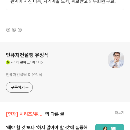
관계에 지친 마음, 자기계발 도서, 위로받고 와우회원 무료반
품하세요.
(새창열림)
로그 정보
인퓨처컨설팅 유정식
(새창열림)
커리어
분야 크리에이터
인퓨처컨설팅 & 유정식
구독하기
더보기
[연재] 시리즈/유정식의 경영일기
의 다른 글
'해야 할 것'보다 '하지 말아야 할 것'에 집중해