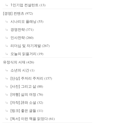
1인기업 컨설턴트
(13)
[경영] 컨텐츠
(972)
시나리오 플래닝
(55)
경영전략
(371)
인사전략
(260)
리더십 및 자기계발
(267)
오늘의 읽을거리
(19)
유정식의 서재
(426)
소년의 시간
(1)
[단상] 주저리 주저리
(157)
[사진] 그리고 삶
(88)
[여행] 삶의 여정
(76)
[자작] 詩와 소설
(32)
[링크] 좋은 글들
(11)
[독서] 이런 책을 읽었다
(61)