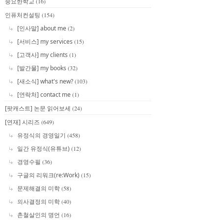
중요한학교
(16)
인퓨처컨설팅
(154)
[인사말] about me
(2)
[서비스] my services
(15)
[고객사] my clients
(1)
[발간물] my books
(32)
[새소식] what's new?
(103)
[연락처] contact me
(1)
[팟캐스트] 논문 읽어보세
(24)
[연재] 시리즈
(649)
유정식의 경영일기
(458)
일간 유정식(유튜브)
(12)
경영수필
(36)
구글의 리워크(re:Work)
(15)
문제해결의 미학
(58)
의사결정의 미학
(40)
촌철살인의 명언
(16)