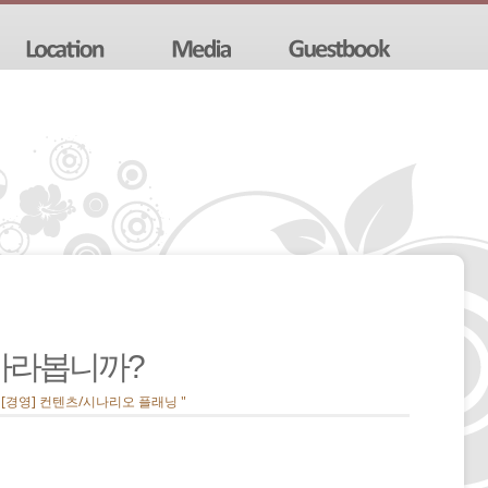
바라봅니까?
" [경영] 컨텐츠/시나리오 플래닝 "