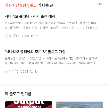
더보기
인퓨처컨설팅/[새소식] what's new?
의 다른 글
시나리오 플래닝 - 신간 출간 예정
글 내용
인퓨처컨설팅 2008.12.26 신간 출간 예정 "시나리오 플래닝 - 불확실한 미래
의 생존전략" - 유정식 지음 - 신국판 | 424쪽 | 가격 : 미정 - 2009년 1월 5일
출간 예정 - 출판사 : 도서출판 지형 - ISBN 978-89-93111-08-8(03320)
0
8
2008. 12. 26.
안녕하십니까? 인퓨처컨설팅의 유정식입니다. 크리스마스 잘 보내셨는지요?
다름이 아니라, 1월 초에 제가 쓴 새로운 책 '시나리오 플래닝'이 출간될 예정입
니다. 위기가 닥치면 의례껏 시나리오 플래닝이 약방의 감초처럼 제기됐지만 구
'시나리오 플래닝의 모든 것' 블로그 개설!
체적인 방법은 베일 속에 갇혀 있었습니다. 이 책은 상세한 가이드북으로서 여
글 내용
러분들 모두를 시나리오 플래닝의 전문가로 만들어 드릴 거라 확신합니다. 곧
불확실성이 증폭되고 있는 요즘, 시나리오 플래닝이 위기를 극복하기 위한 새로
출간될 예정이오니, 조금만 기다려 주시기 바랍니다. 아울러 ..
운 전략 수립 기법으로 각광을 받고 있습니다. 하지만 시나리오 플래닝이란 단
어 자체가 생소하거나, 알아도 그 의미를 잘못 알고 있는 경우가 많습니다. 많은
1
0
2008. 12. 3.
이들이 시나리오 플래닝을 예측의 도구로 오해하고 있지요. 인퓨처컨설팅은 이
러한 니즈에 부합하고 동시에 오해를 없애기 위해, 시나리오 플래닝 방법론, 각
종 도구, 관련 논문, 적용 사례 등을 이 블로그를 통해 여러분과 함께 공유하고자
합니다. 블로그 주소는 www.scenarioplanning.kr 입니다('co'가 없음을 유
의하세요) 아직은 내용이 덜 채워져 있지만 차차 '빵빵한' 내용으로 가득 찰 것을
이 블로그 인기글
약속 드립니다. 아울러, 시나리오 플래닝에 관한 책이 빠르면 이 달 중(늦..