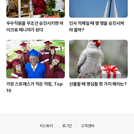
우수직원을 무조건 승진시키면 마
인사 적체일 때 몇 명을 승진시켜
이크로 매니저가 된다
야 할까?
가장 스트레스가 적은 직업, Top
선물할 때 명심할 한 가지 예의는?
10
의안내
티스토리
로그인
고객센터