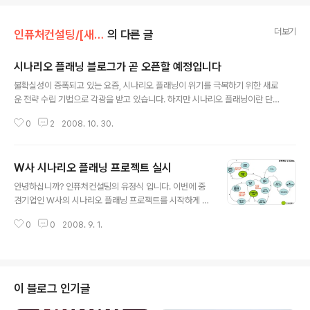
더보기
인퓨처컨설팅/[새소식] what's new?
의 다른 글
시나리오 플래닝 블로그가 곧 오픈할 예정입니다
글 내용
불확실성이 증폭되고 있는 요즘, 시나리오 플래닝이 위기를 극복하기 위한 새로
운 전략 수립 기법으로 각광을 받고 있습니다. 하지만 시나리오 플래닝이란 단
어 자체가 생소하거나, 알아도 그 의미를 잘못 알고 있는 경우가 많습니다. 인퓨
0
2
2008. 10. 30.
처컨설팅은 이러한 니즈에 부합하기 위해, 시나리오 플래닝 방법론 설명, 각종
도구, 관련 논문, 적용 사례 등을 여러분과 함께 공유하고자 합니다. "시나리오
플래닝의 모든 것" 블로그의 주소는 www.scenarioplanning.kr 입니다. 지
W사 시나리오 플래닝 프로젝트 실시
금은 준비 중입니다. 11월 중에 1차로 완성된 베타 버전을 선보일 예정입니다.
글 내용
어떤 내용으로 이 블로그가 채워졌으면 좋은지, 여러분의 의견을 기다리겠습니
안녕하십니까? 인퓨처컨설팅의 유정식 입니다. 이번에 중
다. 감사합니다. - 인퓨처컨설팅 대표 유정식 - office : 02-6007-2..
견기업인 W사의 시나리오 플래닝 프로젝트를 시작하게 됐
습니다. 요즘처럼 불확실성이 증폭되는 시기에 최악의 시
0
0
2008. 9. 1.
나리오를 대비하고 위기를 슬기롭게 이겨내기 위한 목적으
로 이번 프로젝트가 실시됩니다. 당초 시나리오 플래닝 워
크샵을 통해 교육이 실시됐으나, CEO를 비롯한 경영진들
로부터 시나리오 플래닝의 효과성을 인정 받아, 이번에 본
격적인 프로젝트로 이어지게 됐습니다. 본 시나리오 플래
이 블로그 인기글
닝 프로젝트는 약 8주간 계속되며, 대략 다음과 같은 일정