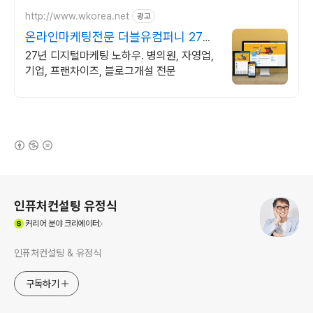
http://www.wkorea.net
광고
온라인마케팅전문 더블유컴퍼니 27년
노하우
27년 디지털마케팅 노하우. 병의원, 자영업,
기업, 프랜차이즈, 블로그개설 전문
(새창열림)
로그 정보
인퓨처컨설팅 유정식
(새창열림)
커리어
분야 크리에이터
인퓨처컨설팅 & 유정식
구독하기