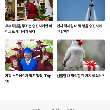
우수직원을 무조건 승진시키면 마
인사 적체일 때 몇 명을 승진시켜
이크로 매니저가 된다
야 할까?
가장 스트레스가 적은 직업, Top
선물할 때 명심할 한 가지 예의는?
10
의안내