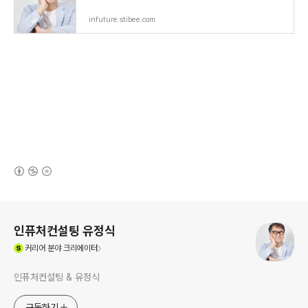
infuture.stibee.com
(새창열림)
로그 정보
인퓨처컨설팅 유정식
(새창열림)
커리어
분야 크리에이터
인퓨처컨설팅 & 유정식
구독하기