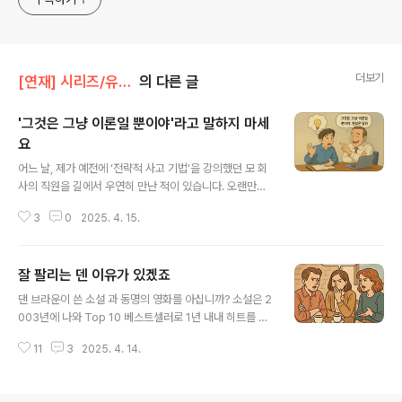
더보기
[연재] 시리즈/유정식의 경영일기
의 다른 글
'그것은 그냥 이론일 뿐이야'라고 말하지 마세
요
글 내용
어느 날, 제가 예전에 ‘전략적 사고 기법’을 강의했던 모 회
사의 직원을 길에서 우연히 만난 적이 있습니다. 오랜만이
라 다소 어색했던 터라 저는 강의에서 배웠던 기법들을 업
3
0
2025. 4. 15.
무에 잘 활용하고 있느냐고 그에게 물었습니다. 그는 ‘뭐,
그냥...’ 이라며 말꼬리를 흐리더군요. 그러더니 ‘배운 것을
활용해보려 했는데 선배들이 시키는 대로나 하라고 핀잔을
잘 팔리는 덴 이유가 있겠죠
주길래 그렇게 하고 있다’라는 게 아니겠습니까? 그와 헤어
글 내용
진 후에도 이 말이 계속 머리에 맴돌더군요. 많은 이들이 강
댄 브라운이 쓴 소설 과 동명의 영화를 아십니까? 소설은 2
의에서나 책에서 새로운 지식이나 기법을 알게 되면 흥미
003년에 나와 Top 10 베스트셀러로 1년 내내 히트를 쳤
를 느끼다가도 ‘이론은 이론일 뿐이야. 현실은 엄연히 다르
고요, 톰 행크스가 주연한 2006년작 영화 는 개봉 11일만
다구.’라는 주변사람들의 저항에 직면하곤 합니다. 하지만
11
3
2025. 4. 14.
에 240만 명의 관객을 동원할 정도로 엄청난 인기를 끌었
책에 나오는 이론이 실천되기 힘든 이유는 애초에 이론이
습니다. 서점 안에 들어가면 이 책이 산처럼 쌓여 있곤 했
잘못돼서가 아닙니다. ..
죠. 그 무렵 어느 날, 저는 고객과 만날 약속시간까지 1시간