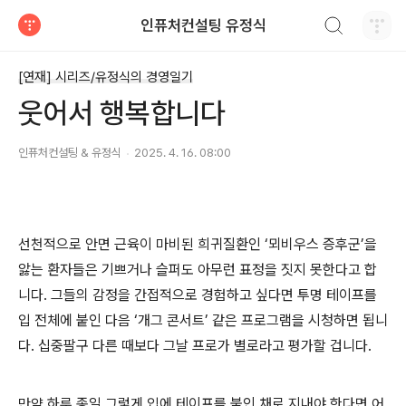
검색하기
인퓨처컨설팅 유정식
티스토리
[연재] 시리즈/유정식의 경영일기
웃어서 행복합니다
인퓨처컨설팅 & 유정식
2025. 4. 16. 08:00
선천적으로 안면 근육이 마비된 희귀질환인 ‘뫼비우스 증후군’을
앓는 환자들은 기쁘거나 슬퍼도 아무런 표정을 짓지 못한다고 합
니다. 그들의 감정을 간접적으로 경험하고 싶다면 투명 테이프를
입 전체에 붙인 다음 ‘개그 콘서트’ 같은 프로그램을 시청하면 됩니
다. 십중팔구 다른 때보다 그날 프로가 별로라고 평가할 겁니다.
만약 하루 종일 그렇게 입에 테이프를 붙인 채로 지내야 한다면 어