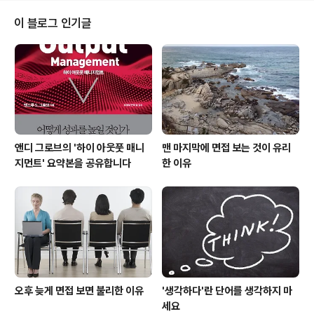
정도의 여유가 있어 카페에서 커피를 마시며 한가로이 시
간을 보내고 있었는데요, 옆 테이블에 있던 사람들의 대화
이 블로그 인기글
가 제 귀에 들려왔습니다. 중년의 신사가 젊은 두 남녀를 향
해 이렇게 일갈하더군요. “사람들이 왜 다빈치 코드와 같이
완성도가 떨어지는 작품에 열광하는지 도무지 모르겠어.
할리우드 영화 식의 스토리 전개에다 깊이가 얕은 기호학
지식을 잘 포장한 ..
앤디 그로브의 '하이 아웃풋 매니
맨 마지막에 면접 보는 것이 유리
지먼트' 요약본을 공유합니다
한 이유
오후 늦게 면접 보면 불리한 이유
'생각하다'란 단어를 생각하지 마
세요