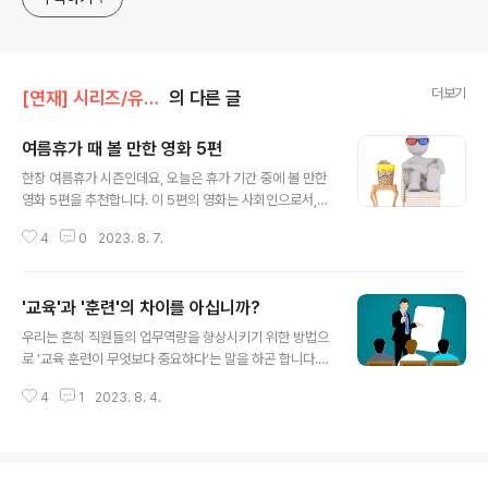
더보기
[연재] 시리즈/유정식의 경영일기
의 다른 글
여름휴가 때 볼 만한 영화 5편
글 내용
한창 여름휴가 시즌인데요, 오늘은 휴가 기간 중에 볼 만한
영화 5편을 추천합니다. 이 5편의 영화는 사회인으로서,
직장인으로 여러분의 삶에 긍정적인 영향을 미칠 만한 것
4
0
2023. 8. 7.
들인데요, OTT에서 볼 것이 없다면 아래의 5편 중에 하나
를 선택해서 감상해 보기 바랍니다. 즐거운 여름 휴가 즐기
시기 바랍니다. 소셜 딜레마(The Social Dilemma) 이
'교육'과 '훈련'의 차이를 아십니까?
영화는 소셜 네트워킹의 위험한 측면을 고발한 다큐멘터리
글 내용
인데, 기업가, 마케팅 담당자, 부모, 소셜 플랫폼 계정을 가
우리는 흔히 직원들의 업무역량을 향상시키기 위한 방법으
진 모든 사람들에게 불편한 진실을 알려줍니다. ‘좋아요’ 버
로 '교육 훈련이 무엇보다 중요하다'는 말을 하곤 합니다.
튼이 어떤 문제를 일으키는지 이 영화를 통해 알 수 있습니
그런데 말입니다, 혹시 이런 의문을 가져 본 적이 없나요?
다. 아웃소시드(Outsourced) 부서 전체가 아웃소싱된 후
4
1
2023. 8. 4.
"교육'과 '훈련'의 차이가 무엇일까?"라고 궁금해 본 적이
교체 교육을 위해 인도로 여행하는 세일즈맨에 대한 이야
없나요? 둘은 같은 말일까요, 아니면 다른 뜻을 지닌 단어
기입니다...
일까요? 오늘은 이 알쏭달쏭한 두 용어의 차이를 간단하게
알아볼까 합니다. 교육과 훈련, 둘 다 전문 스킬과 지식을