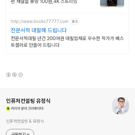
편 채널을 몽땅 100원,4K 스트리밍
http://www.books77777.com
광고
전문서적 대필해 드립니다
전문서적대필 년간 200여권 대필업체로 우수한 작가가 베스
트셀러로 만들어 드립니다
(새창열림)
로그 정보
인퓨처컨설팅 유정식
(새창열림)
커리어
분야 크리에이터
인퓨처컨설팅 & 유정식
구독하기