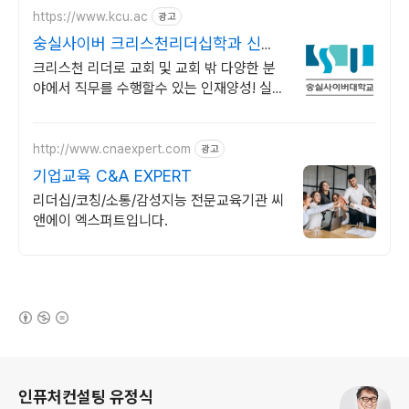
https://www.kcu.ac
광고
숭실사이버 크리스천리더십학과 신편
입생 모집 중!
크리스천 리더로 교회 및 교회 밖 다양한 분
야에서 직무를 수행할수 있는 인재양성! 실력
으로 승부하자, 숭실력자! 한국최초 사이버대
학교! 100% 온라인강의!
http://www.cnaexpert.com
광고
기업교육 C&A EXPERT
리더십/코칭/소통/감성지능 전문교육기관 씨
앤에이 엑스퍼트입니다.
(새창열림)
로그 정보
인퓨처컨설팅 유정식