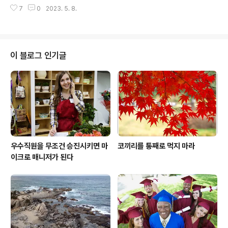
이스는 사람 이름입니다. 영국의 물리학자인 데렉 프라이
을 기를 것을 권합니다. 직장인에게만 해당되는 것이 아닙
7
0
2023. 5. 8.
스(Derek Price)가 학계 동료들을 관찰하고 재미있는 이
니다. 프리랜서든 가정주부든, 리더십 스킬을 함양할 때 더
론을 제시했는데, 그게 바로 '프라이스의 법칙'입니다. 프라
좋은 기회가 생기고 더 큰 행복을..
이스의 법칙은 이렇게 정리할 수 있습니다. "구성원 수의
제곱근에 해당하는 직원들이 작업의 50%를 수행한다." 제
곱근이라는 말이 들어가서 좀 어렵게 느껴지나요? 해설해
이 블로그 인기글
드릴게요. 여러분 조직이 100명으로 이루어져 있다면, 10
0의 제곱근 값은 10입니다. 바로 이 10명이 여러분 조직에
서 생겨나는 작업의 50%를 수행한다는 것이 프라이스가
주장하는 바입니다. 그러면 이 10명의 직원은 각자 5%씩
의 업무를 ..
우수직원을 무조건 승진시키면 마
코끼리를 통째로 먹지 마라
이크로 매니저가 된다