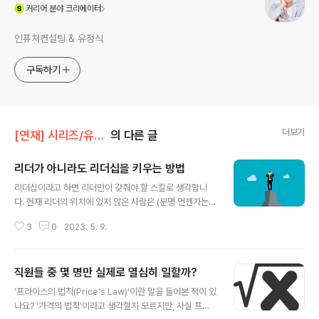
(새창열림)
커리어
분야 크리에이터
인퓨처컨설팅 & 유정식
구독하기
더보기
[연재] 시리즈/유정식의 경영일기
의 다른 글
리더가 아니라도 리더십을 키우는 방법
글 내용
리더십이라고 하면 리더만이 갖춰야 할 스킬로 생각합니
다. 현재 리더의 위치에 있지 않은 사람은 (분명 언젠가는
리더가 될 가능성이 있지만) 리더십을 '남의 일'이라고 생각
3
0
2023. 5. 9.
하는 경향이 있어요. 제가 경영전략을 강의할 때 많은 직원
들은 현재 본인들이 맡은 직무와는 상관없다는 생각에 집
중을 덜 하는 것처럼, 리더십에 대해서도 많은 직원들이 그
직원들 중 몇 명만 실제로 열심히 일할까?
렇게 여기는 것 같습니다. 현재 자신이 리더에 위치에 있든
글 내용
그렇지 않든 리더십은 모두에게 필요한 스킬이자 자질입니
'프라이스의 법칙(Price's Law)'이란 말을 들어본 적이 있
다. 언젠가 리더가 될 것을 대비하는 차원에서, 그리고 '자
나요? '가격의 법칙'이라고 생각할지 모르지만, 사실 프라
기 일의 진정한 리더'가 되자는 차원에서 리더십의 잠재력