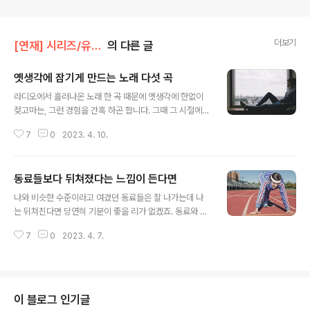
더보기
[연재] 시리즈/유정식의 경영일기
의 다른 글
옛생각에 잠기게 만드는 노래 다섯 곡
글 내용
라디오에서 흘러나온 노래 한 곡 때문에 옛생각에 한없이
젖고마는, 그런 경험을 간혹 하곤 합니다. 그때 그 시절에
많이 듣던 노래라서 그렇고, 가사 구절구절마다 그 시절의
7
0
2023. 4. 10.
내가 비쳐지는 노래라서 그렇고, 기승전결로 이어지는 멜
로디에서 그 시절의 질곡이 느껴지는 노래라서 그런 모양
입니다. 이런 노래를 만나는 날이면 집에서나 거리를 걸으
동료들보다 뒤쳐졌다는 느낌이 든다면
면서나 무한반복하면서 듣습니다. 오늘은 이렇게 저에게
글 내용
옛생각에 빠져 '허우적대는 기쁨'을 느끼게 만드는 노래 다
나와 비슷한 수준이라고 여겼던 동료들은 잘 나가는데 나
섯 곡을 여러분에게 추천할까 합니다. 허우적대는 것이 기
는 뒤쳐진다면 당연히 기분이 좋을 리가 없겠죠. 동료와 경
쁜 이유는 저에게 아직 한줌의 감성이 남아 있다는, 몸은 점
쟁하지 말고 자기자신과 경쟁하라는 격언은 눈에 들어오지
차 늙고 있지만 아직 마음은 그리 늙지 않았다는 안도감을
7
0
2023. 4. 7.
않을 겁니다. 하지만 그런 부정적인 기분을 잘 활용하면 여
주기 때문입니다. 여러분도 이 다섯 곡을 무한반복으로 들
러분의 일과 생활에서 좋은 영감을 얻을 수 있습니다. 다음
으며 흉흉한 요즘 세상에서 기분 좋은 안..
의 다섯 가지 조언을 기억하고 실천한다면요. 1. 무엇이 부
정적인 기분을 유발했는지 살펴라 왜 남들과 자기자신을
비교하게 됐는지, 그 계기를 아는 것이 아주 중요해요. 그
이 블로그 인기글
'방아쇠'를 좀더 생산적인 방향으로 전환할 수 있을 테니까