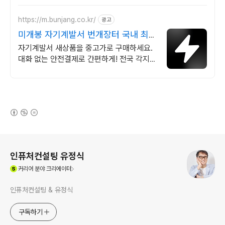
https://m.bunjang.co.kr/
광고
미개봉 자기계발서 번개장터 국내 최대
브랜드 중고거래
자기계발서 새상품을 중고가로 구매하세요.
대화 없는 안전결제로 간편하게! 전국 각지에
서 올라오는 전국구 최다 상품 매일 10만 개
이상의 신규 상품 업로드
(새창열림)
로그 정보
인퓨처컨설팅 유정식
(새창열림)
커리어
분야 크리에이터
인퓨처컨설팅 & 유정식
구독하기