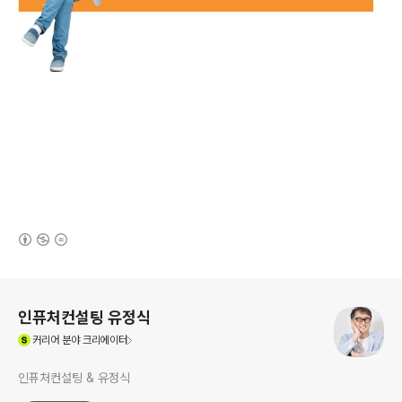
(새창열림)
로그 정보
인퓨처컨설팅 유정식
(새창열림)
커리어
분야 크리에이터
인퓨처컨설팅 & 유정식