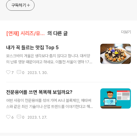
구독하기
더보기
[연재] 시리즈/유정식의 경영일기
의 다른 글
내가 꼭 들르는 맛집 Top 5
글 내용
모스크바의 겨울은 생각보다 춥지 않다고 합니다. 대서양
의 난류 영향 때문이라고 하네요. 이틀전 서울이 영하 17~
18도까지 떨어졌지만 같은 시각 모스크바의 기온은 영하 1
7
0
2023. 1. 30.
도 수준이더군요. 나폴레옹이 모스크바의 혹독한 겨울 날
씨 때문에 패배했다고 하던데, 만약 그가 우리나라를 겨울
에 쳐들어왔다면 어떤 기분이었을까요? '여기 지옥 아닌
전문용어를 쓰면 똑똑해 보일까요?
가?'하지 않았을까요? 설 연휴 덕분에 조금은 일찍 다가온
글 내용
주말입니다. 동장군의 기세가 극에 달한 요즘, 따뜻하고 맛
어떤 사람이 전문용어를 섞어 가며 AI나 블록체인, 메타버
있는 음식으로 몸을 따뜻하게 하시라는 의미로 제가 '이곳
스와 같은 최신 기술이나 산업 트렌드를 이야기한다고 해
에 갈 때마다 들르는 지역 맛집 다섯 군데'를 소개합니다.
보세요. '이 사람은 정말 이 분야에 해박한 지식을 가지고
이 다섯 군데만큼은 고민없이 0순위에 올릴 만큼 맛을 보
6
0
2023. 1. 27.
있는 사람이구나' 혹은 '뜻은 모르지만 전문용어를 줄줄이
장하는 곳입니다. 출장이나 여행으로 부근을 지날 일이 있
읊는 걸 보니 똑똑한 모양이야'라는 생각이 들까요? 혹시나
다면 꼭 한번 가 보세요. 여러분 의 ..
여러분은 이 사람으로부터 시대를 앞서가는 세련된 자, 지