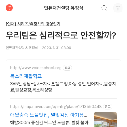
검색하기
인퓨처컨설팅 유정식
티스토리
[연재] 시리즈/유정식의 경영일기
우리팀은 심리적으로 안전할까?
인퓨처컨설팅 & 유정식
2023. 1. 31. 08:00
http://www.voiceschool.org
광고
목소리재활학교
365일 상담-검사-치료,발음교정,아동 성인 언어치료,음성치
료,발성교정,목소리성형
https://map.naver.com/p/entry/place/1713550448
광고
애월숲속 노을맛집, 별빛감성 아기용품
완벽구비, 대가족
해발300m 중산간 탁트인 노을뷰. 별빛 쏟아