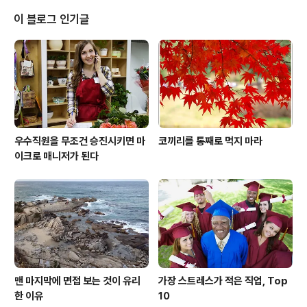
적 수준이 높은 자라는 인상을 받을지도 모릅니다. 하지만
그렇지 않습니다. 전문용어의 사용은 능력이나 지적 능력
이 블로그 인기글
의 지표가 아닙니다. 자흐 브라운(Zach Brown) 등의 연
구자들은 9가지의 실험을 통해 이를 증명했습니다. A라는
대학원생은 자기보다 높은 지위에 있는 사람(기업가)과 경
쟁 프레젠테이션을 하는 상황이라는 말을 들었습니다. 이
런 불안한 상태에 놓이자 A는 ..
우수직원을 무조건 승진시키면 마
코끼리를 통째로 먹지 마라
이크로 매니저가 된다
맨 마지막에 면접 보는 것이 유리
가장 스트레스가 적은 직업, Top
한 이유
10