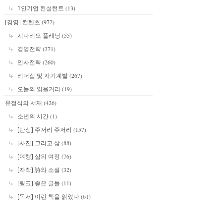
1인기업 컨설턴트
(13)
[경영] 컨텐츠
(972)
시나리오 플래닝
(55)
경영전략
(371)
인사전략
(260)
리더십 및 자기계발
(267)
오늘의 읽을거리
(19)
유정식의 서재
(426)
소년의 시간
(1)
[단상] 주저리 주저리
(157)
[사진] 그리고 삶
(88)
[여행] 삶의 여정
(76)
[자작] 詩와 소설
(32)
[링크] 좋은 글들
(11)
[독서] 이런 책을 읽었다
(61)