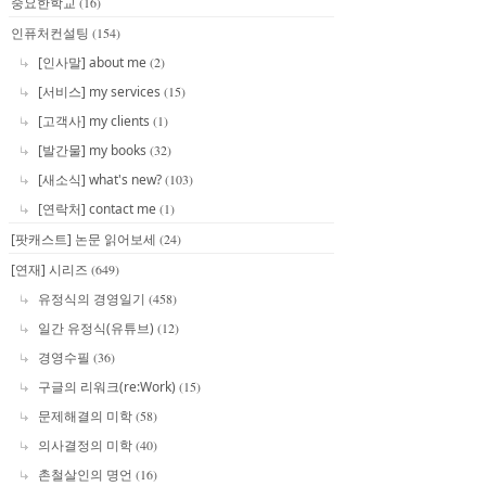
중요한학교
(16)
인퓨처컨설팅
(154)
[인사말] about me
(2)
[서비스] my services
(15)
[고객사] my clients
(1)
[발간물] my books
(32)
[새소식] what's new?
(103)
[연락처] contact me
(1)
[팟캐스트] 논문 읽어보세
(24)
[연재] 시리즈
(649)
유정식의 경영일기
(458)
일간 유정식(유튜브)
(12)
경영수필
(36)
구글의 리워크(re:Work)
(15)
문제해결의 미학
(58)
의사결정의 미학
(40)
촌철살인의 명언
(16)