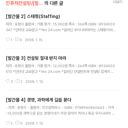
더보기
인퓨처컨설팅/[발간물] my books
의 다른 글
[발간물 2] 스태핑(Staffing)
글 내용
저자 : 유정식 출판사 : 거름 정가 : 15,000원 쪽수 : 366쪽 ISBN : 8934003
367 *인터넷 교보문고 *Yes 24.com *알라딘 우리나라에서는 스태핑이라
고 하면 열에 아홉은 인력파견업체가 하고 있는 임시직 인력파견으로 알고 있
1
0
2008. 1. 15.
다. 이렇게 좁은 의미가 아닌 넓은 의미로 스태핑을 해석해야 인력관리가 체계
적으로 이루어질 수 있다. 스태핑은 사람을 뽑는 것부터 내보내는 것, 그리고 적
재적소적시에 배치하는 모든 기술을 말하는 것이다. 이 책은 실용적이고 효과적
[발간물 3] 컨설팅 절대 받지 마라
이면서도 목표가 명확하게 스태핑 전략을 수립하는 방법과, 스태핑 전략을 실행
글 내용
하는 데 필요한 실용적인 접근방식을 구체적으로 설명한다. 더불어 각 프로세스
저자 : 유정식 출판사 : 거름 정가 : 12,000원 쪽수 : 264쪽 ISBN : 8934003
에 대한 상세한 설명, 실제적인 예시와 프로젝트 사례, 여러 가지 조언과 힌트를
510 *인터넷 교보문고 *Yes 24.com *알라딘 컨설턴트와 컨설팅 업계의 고
풍..
질병에 대한 새로운 도전! IMF를 겪으며 급속히 성장한 컨설팅 산업. 수많은 기
3
2
2008. 1. 15.
업이 내부의 문제를 파악하고 안이한 경영 방식을 바꿔보고자 외부에 컨설팅을
의뢰하게 되었다. 물론 성공한 기업도 많지만 최근 들어 각종 단점이 부각되기
시작하면서, "컨설팅을 왜 받았나, 아무것도 달라진 게 없는데" 라며 컨설팅 행
[발간물 4] 경영, 과학에게 길을 묻다
위 자체에 의문을 품는 이들이 늘어 났다. 『컨설팅 절대 받지 마라』는 우리 사회
글 내용
에 어느 새 고착되어 버린 컨설팅의 치부, 병폐, 부조리, 속임수 등 구조적인 문
- 저자 : 유정식 - 출판사 : 위즈덤하우스 - ISBN : 9788960860643 - 가격
제에 집중하였다. 몇 달 전『경영유감』이란 책을 통해 유행하..
: 15,000원 과학으로 읽는 경영이야기 서양 로마의 역사나 혹은 우리나라의 역
사로부터 경영학을 바라보고 리더십의 원리를 모색한 책이라든가, 삼국지나 손
2
0
2008. 1. 15.
자병법과 같은 고전으로부터 경영전략의 핵심을 간파한 책과 같은 학문 간의 경