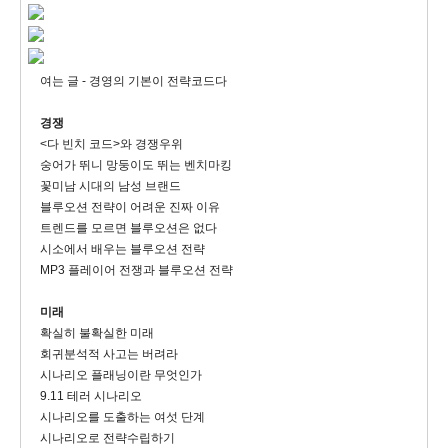
여는 글 - 경영의 기본이 전략코드다
경쟁
<다 빈치 코드>와 경쟁우위
숭어가 뛰니 망둥이도 뛰는 벤치마킹
꽃미남 시대의 남성 브랜드
블루오션 전략이 어려운 진짜 이유
트렌드를 모르면 블루오션은 없다
시소에서 배우는 블루오션 전략
MP3 플레이어 전쟁과 블루오션 전략
미래
확실히 불확실한 미래
회귀분석적 사고는 버려라
시나리오 플래닝이란 무엇인가
9.11 테러 시나리오
시나리오를 도출하는 여섯 단계
시나리오로 전략수립하기