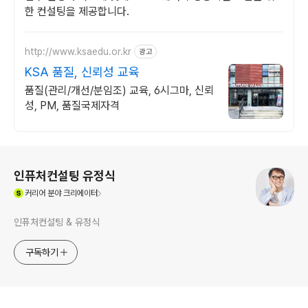
한 컨설팅을 제공합니다.
http://www.ksaedu.or.kr
광고
KSA 품질, 신뢰성 교육
품질(관리/개선/분임조) 교육, 6시그마, 신뢰
성, PM, 품질국제자격
로그 정보
인퓨처컨설팅 유정식
(새창열림)
커리어
분야 크리에이터
인퓨처컨설팅 & 유정식
구독하기