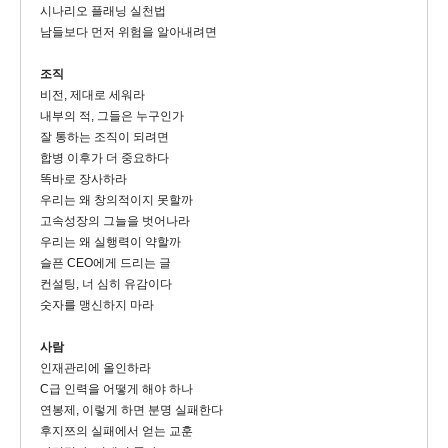
시나리오 플래닝 실천법
남들보다 먼저 위험을 알아내려면
조직
비전, 제대로 세워라
내부의 적, 그들은 누구인가
잘 통하는 조직이 되려면
합병 이후가 더 중요하다
똑바로 장사하라
우리는 왜 창의적이지 못할까
고속성장의 그늘을 벗어나라
우리는 왜 실행력이 약할까
슬픈 CEO에게 드리는 글
컨설팅, 너 심히 유감이다
숫자를 맹신하지 마라
사람
인재관리에 올인하라
C급 인력을 어떻게 해야 하나
연봉제, 이렇게 하면 분명 실패한다
후지쯔의 실패에서 얻는 교훈