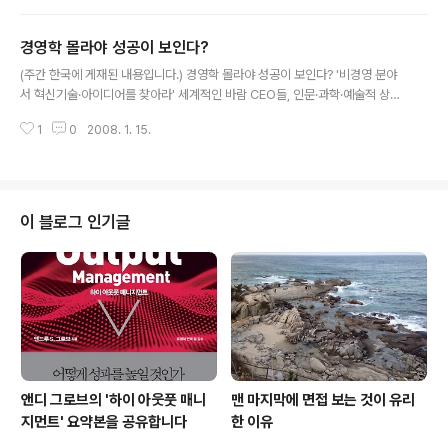
계를 넘나드는 퓨전 책들이 많이 출간되고 있다. 한때는 심리학과 경제학을 접
목한 책들이 세간의 이목을 끌었던 적도 있었다. 이 책 《경영, 과학에게 길을 묻
경영학 몰라야 성공이 보인다?
다》 는 경영과 과학 사이에 존재하는 유사성을 통해 과학의 입장에서 경영을 바
글 내용
라보고 있다. 즉 과학의 원리나 과학적 가설로부터 기업 경영 현상과 경영원리,
(주간 한국에 게재된 내용입니다.) 경영학 몰라야 성공이 보인다? '비경영 분야
경영전략 등을 쉽게 대중적으로 설명한 대중경영서이다. 경영학과 과학 간의
서 혁신기술·아이디어를 찾아라' 세계적인 바람 CEO들, 인문·과학·예술적 상상
통..
력 키우는 서적·강의에 큰 관심 정보기술(IT)기업의 대표 A 씨는 요즘 인문학 서
1
0
2008. 1. 15.
적에 푹 빠져 지낸다. 그는 마케팅서적에서 신선한 아이디어나 차별화 전략을
꾀하는데 도움될 만한 지식을 얻은 적이 없다고 말한다. 대신 깊이 있는 지식과
인간사에 대한 통찰력을 얻을 수 있는 인문학적 소양이 혁신적인 아이디어를 떠
올리는 데 유용하다는 것을 발견했다. 한동안 직원들 문제로 골치를 썩었던 홍
보대행사 대표 B씨는 얼마 전 인터넷서점에서 역사책과 소설책 십여 권을 주문
이 블로그 인기글
했다. 경영에서 가장 중요한 것은 결국 ‘사람’이라는 것을 터득한 그는 인간에 대
한 이해와 삶..
앤디 그로브의 '하이 아웃풋 매니
맨 마지막에 면접 보는 것이 유리
지먼트' 요약본을 공유합니다
한 이유