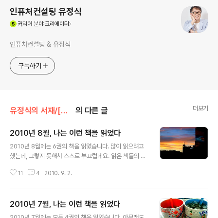
인퓨처컨설팅 유정식
(새창열림)
커리어
분야 크리에이터
인퓨처컨설팅 & 유정식
구독하기
더보기
유정식의 서재/[독서] 이런 책을 읽었다
의 다른 글
2010년 8월, 나는 이런 책을 읽었다
글 내용
2010년 8월에는 6권의 책을 읽었습니다. 많이 읽으려고
했는데, 그렇지 못해서 스스로 부끄럽네요. 읽은 책들의 두
께가 다들 만만치 않았다는 핑계 아닌 핑계를 대 봅니다. ^^
11
4
2010. 9. 2.
그리고 이번에 읽은 책들 중 1권만 제외하고 모두 추천할
만하다는 것에 위안을 삼습니다. 그 1권이 무엇인지는 아래
의 짧은 평에서 찾아보세요. 사둔 책이 좀 있는데 빨리 읽고
2010년 7월, 나는 이런 책을 읽었다
서 9월에는 많은 책을 읽어야겠습니다. 책을 많이 읽지 않
글 내용
으면 '지식실조'에 걸릴 테니 말입니다. 버스트 : 네트워크
2010년 7월에는 모두 4권의 책을 읽었습니다. 아무래도