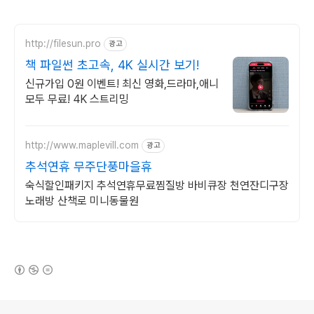
http://filesun.pro
광고
책 파일썬 초고속, 4K 실시간 보기!
신규가입 0원 이벤트! 최신 영화,드라마,애니
모두 무료! 4K 스트리밍
http://www.maplevill.com
광고
추석연휴 무주단풍마을휴
숙식할인패키지 추석연휴무료찜질방 바비큐장 천연잔디구장
노래방 산책로 미니동물원
(새창열림)
로그 정보