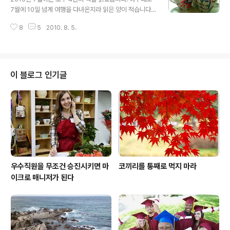
과학의 선두 주자인 바라바시의 신작. 일상의 반복성과 폭
7월에 10일 넘게 여행을 다녀온지라 읽은 양이 적습니다.
발성을 이야기하면서 그의 조국 헝가리에서 일어난 내전을
여름 휴가철만 되면 '휴가 때 읽어야 할 책'이라는 타이틀로
대비하여 풀어갑니다. 전작인 '링크'보다 쉬운 문체로 폭발
8
5
2010. 8. 5.
여기저기서 추천이 잇따르지만(저도 추천한 바 있지요 ^^),
성의 의미를 잘 서술해 갑니다. 읽어 보기를 권합니다. 의사
실제로 휴가 때 책 읽기란 쉽지 않은 일입니다. 개인에 따라
결정의 함정 :..
책 읽기가 업무의 연장선에 있다고 느껴진다면 책에 손이
가기 어렵겠죠. 암튼 7월에는 책 읽기도 휴가를 내버렸으
니(?), 8월에는 좀더 많은 양의 책을 읽을 생각입니다. 그래
이 블로그 인기글
서 주문도 해 뒀지요. 7월에 읽은 책 4권은 모두 추천하고
픈 책입니다. 소위 '강추'입니다. ^^ 즐거운 독서 생활하세
요. 쉬나의 선택 실험실 : 우리에게 옳은 선택이란 무엇인지
에 관한 질문을 묵직하게 던져주는 책. 선택과 관련한 여러
..
우수직원을 무조건 승진시키면 마
코끼리를 통째로 먹지 마라
이크로 매니저가 된다