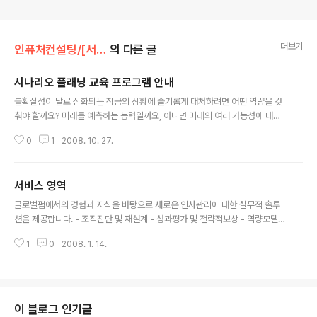
더보기
인퓨처컨설팅/[서비스] my services
의 다른 글
시나리오 플래닝 교육 프로그램 안내
글 내용
불확실성이 날로 심화되는 작금의 상황에 슬기롭게 대처하려면 어떤 역량을 갖
춰야 할까요? 미래를 예측하는 능력일까요, 아니면 미래의 여러 가능성에 대비
하는 능력일까요? 예측은 우리에게 확실한 미래를 가져다 주지 못합니다. 우리
0
1
2008. 10. 27.
는 미래를 통제할 수 없기 때문입니다. 애석하지만, 그것은 과거에도 그랬고 앞
으로도 그럴 겁니다. 시나리오 플래닝은 미래의 여러 가능성을 시나리오로 그려
내고 그것에 대비하기 위한 전략적 사고 프로세스로서, 요즘과 같이 일촉즉발의
서비스 영역
위기를 극복하기 위해 반드시 갖춰야 할 역량입니다. 인퓨처컨설팅은 KT, KT&
글 내용
G, LG전자, 삼성전기, SK텔레콤 등 국내 유수의 기업을 대상으로 이미 시나리
글로벌펌에서의 경험과 지식을 바탕으로 새로운 인사관리에 대한 실무적 솔루
오 플래닝 워크샵과 프로젝트를 진행한 바 있습니다. 이제 여러분의 기업이 시
션을 제공합니다. - 조직진단 및 재설계 - 성과평가 및 전략적보상 - 역량모델링
나리오 플래닝이란 '크리스..
및 CDP - 핵심인재관리 인퓨처의 고유방법론인 시나리오플래닝을 활용하여
1
0
2008. 1. 14.
보다 정교한 전략 수립이 될 수 있도록 도와 드립니다. - Market Structure M
odeling - Risk Assessment Modeling - Strategy Articulation Mod
eling CEO 및 경영진을 대상으로 전략의 수립과 실행, 인재 및 조직관리 등 폭
넓은 경영이슈에 대하여 함께 고민하고 해결하는 장기적인 조언자 역할을 해 드
립니다. 인퓨처컨설팅의 전문지식을 심도 깊은 교육을 통해 고객과 함께 나누고
이 블로그 인기글