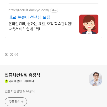
http://recruit.daekyo.com/
광고
대교 눈높이 선생님 모집
온라인강의, 원하는 요일, 오직 학습관리만!
교육서비스 업계 1위!
(새창열림)
로그 정보
인퓨처컨설팅 유정식
(새창열림)
커리어
분야 크리에이터
인퓨처컨설팅 & 유정식
구독하기