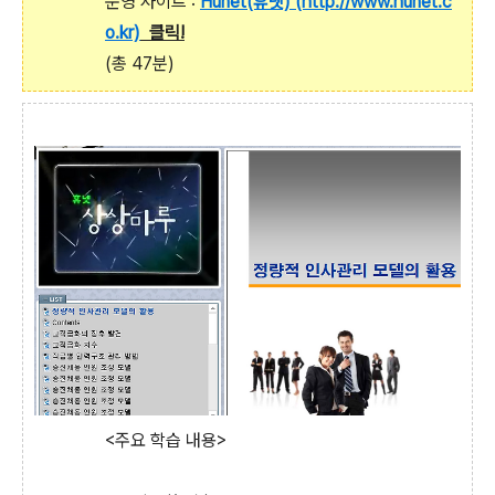
운영 사이트 :
Hunet(휴넷) (http://www.hunet.c
o.kr)
클릭!
(총 47분)
<주요 학습 내용>