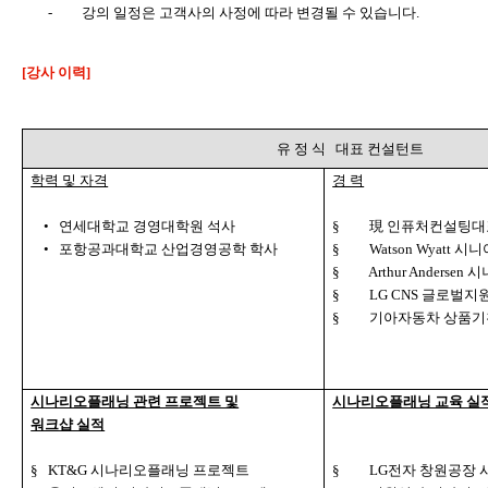
-
강의 일정은 고객사의 사정에 따라 변경될 수 있습니다
.
[강사 이력]
유 정 식
대표 컨설턴트
학력 및 자격
경 력
•
연세대학교 경영대학원 석사
§
現 인퓨처컨설팅
•
포항공과대학교 산업경영공학 학사
§
Watson Wyatt
시니
§
Arthur Andersen
시
§
LG CNS
글로벌지
§
기아자동차 상품
시나리오플래닝 관련 프로젝트 및
시나리오플래닝 교육 실
워크샵 실적
§
KT&G
시나리오플래닝 프로젝트
§
LG
전자 창원공장 