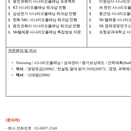
§
웅진코웨이 시나리오플래닝 프로젝트
§
미원상사 시나리오
§
KT
시나리오플래닝 워크샵 진행
§
㈜ 한진 시나리오
§
삼성전기 시나리오플래닝 워크샵 진행
§
종근당 시나리오플
§
한화
S&C
시나리오플래닝 워크샵 진행
§
SK
텔레콤 시나리
§
웅진코웨이 시나리오플래닝 워크샵 진행
§
SK
경제경영연구소
§
SK
텔레콤 시나리오플래닝 특집방송 자문
§
포항공과대학교 시
전문분야 및 저서
•
Visioning /
시나리오플래닝
/
성과관리
/
평가보상제도
/
인력계획
(Staf
•
저서
: ‘
경영유감
(2006)’, ‘
컨설팅 절대 받지 마라
(2007)’, ‘
경영
,
과학에
•
역서
: ‘
스태핑
(2006)’
[문의처]
- 회사 전화번호 : 02-6007-2340