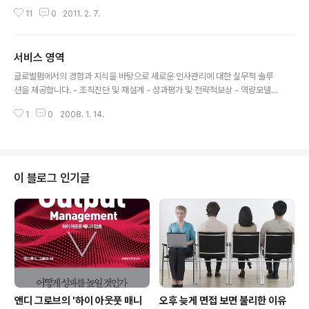
다. 여러분의 많은 관심을 바랍니다. 교육 in-House 교육
11
0
2011. 2. 7.
프로그램 운영 → 소개 사이트로 이동 경영전략 부문 비전
수립(Visioning) 및 경영전략 수립 - 내/외부 환경 분석 -
비전 수립 워크샵 - 전략 과제 도출 시나리오 플래닝 - 시나
서비스 영역
리오 플래닝 워크샵 → 소개 사이트로 이동 - 시나리오 플
글 내용
래닝 컨설팅 조직진단 서비스 → 소개 사이트로 이동 - 이
글로벌펌에서의 경험과 지식을 바탕으로 새로운 인사관리에 대한 실무적 솔루
슈 Finding - 과제 도출 및 해결방안 수립 HRM 부문 평가
션을 제공합니다. - 조직진단 및 재설계 - 성과평가 및 전략적보상 - 역량모델링
제도 설계 - 역량평가 설계 - 업적평가 설계 - 평가운영 방
및 CDP - 핵심인재관리 인퓨처의 고유방법론인 시나리오플래닝을 활용하여
안 수립 보상제도 설계 - 보상철학 수립 - 직급별 Pay Ban
1
0
2008. 1. 14.
보다 정교한 전략 수립이 될 수 있도록 도와 드립니다. - Market Structure M
d 설계 - Pay Mix 설계 인력운용모델 설계..
odeling - Risk Assessment Modeling - Strategy Articulation Mod
eling CEO 및 경영진을 대상으로 전략의 수립과 실행, 인재 및 조직관리 등 폭
넓은 경영이슈에 대하여 함께 고민하고 해결하는 장기적인 조언자 역할을 해 드
립니다. 인퓨처컨설팅의 전문지식을 심도 깊은 교육을 통해 고객과 함께 나누고
이 블로그 인기글
자 합니다. - 컨설팅 및 문제해결 방법론 교육 ..
앤디 그로브의 '하이 아웃풋 매니
오후 늦게 면접 보면 불리한 이유