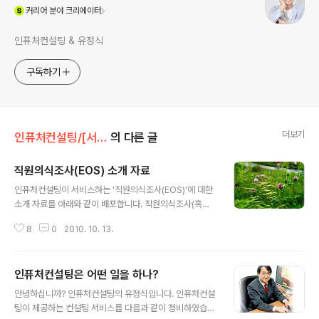
(새창열림)
커리어
분야 크리에이터
인퓨처컨설팅 & 유정식
구독하기
더보기
인퓨처컨설팅/[서비스] my services
의 다른 글
직원의식조사(EOS) 소개 자료
글 내용
인퓨처컨설팅이 서비스하는 '직원의식조사(EOS)'에 대한
소개 자료를 아래와 같이 배포합니다. 직원의식조사(혹은
직원 만족도 조사)를 수행하려는 분들께 도움이 되기를 바
8
0
2010. 10. 13.
랍니다. (클릭하면 다운로드 받을 수 있습니다.) 궁금한 사
항이 있으시면, 아래의 연락처로 문의해 주시기 바랍니다.
전화 : 02-733-1568 휴대폰 : 010-8998-8868 em
인퓨처컨설팅은 어떤 일을 하나?
ail : jsyu@infuture.co.kr 감사합니다. -인퓨처컨설팅
글 내용
유정식 배상
안녕하십니까? 인퓨처컨설팅의 유정식입니다. 인퓨처컨설
팅이 제공하는 컨설팅 서비스를 다음과 같이 정비하였습니