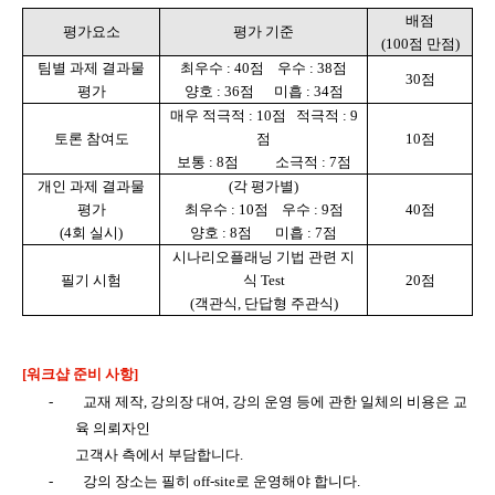
배점
평가요소
평가 기준
(100
점 만점
)
팀별 과제 결과물
최우수
: 40
점
우수
: 38
점
30
점
평가
양호
: 36
점
미흡
: 34
점
매우 적극적
: 10
점
적극적
: 9
토론 참여도
점
10
점
보통
: 8
점
소극적
: 7
점
개인 과제 결과물
(
각 평가별
)
평가
최우수
: 10
점
우수
: 9
점
40
점
(4
회 실시
)
양호
: 8
점
미흡
: 7
점
시나리오플래닝 기법 관련 지
필기 시험
식
Test
20
점
(
객관식
,
단답형 주관식
)
[워크샵 준비 사항]
-
교재 제작
,
강의장 대여
,
강의 운영 등에 관한 일체의 비용은 교
육 의뢰자인
고객사 측에서 부담합니다
.
-
강의 장소는 필히
off-site
로 운영해야 합니다
.