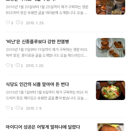
글 내용
2010년 1월 20일부터 1월 25일까지 제가 구독하는 영문
RSS에서 찾은 유용한 글을 여러분께 소개합니다. 오늘 헤
드라인으로 뽑힌 글은 '뉴로마케팅'에 관한 포스트입니다.
3
2
2010. 1. 25.
마트의 조명과 매출액 사이에 어떤 관계가 있는지 살펴보
기 바랍니다. 마케팅, 영업, 전략 담당자들에게 필독을 권합
니다. 마트의 조명을 인공조명에서 태양광으로 바꾸니 판
'비난'은 신종플루보다 강한 전염병
매가 40%나 증가했다는 연구 결과. 마케팅 담당자 필독! h
글 내용
ttp://bit.ly/4puno2 본문 중 일부 ...We analyzed dat
2010년 1월 9일부터 19일까지 제가 구독하는 영문 RSS
a on the sales performance of a chain retailer th
에서 찾은, 흥미로운 글을 소개합니다. 오늘 헤드라인으로
at operates a set of nearly identical stores. The
선택된 기사는 "비난이 사회적 전염병"이라는 글입니다. 다
analysis included 108 store..
2
2
2010. 1. 20.
른 사람이 누군가를 비난하는 모습을 보면, 자신도 타인을
비난하기가 쉬워진다는 내용입니다. 미디어에서 막말 코드
가 유행하는 일을 여러분 스스로 경계해야 할 듯 합니다. 누
식당도 인간의 뇌를 알아야 돈 번다
군가가 남을 비난하는 모습을 보면 '나'도 남을 비난하기가
글 내용
쉽다는. '비난'도 전염병이군요. 조심해야겠습니다. http://
2010년 1월 1일부터 1월 8일까지 제가 구독하는 RSS 피
bit.ly/8kt860 (본문의 일부) BULLYING bosses take
드에서 찾은 재미있고 유용한 글을 뽑아 봤습니다. 오늘 헤
note: simply witnessing people blame others is
드기사로 뽑힌 것은 뉴로마케팅과 관련한 글입니다. 더 많
enough to set up a blame culture. "We already..
2
0
2010. 1. 9.
은 매출과 이익을 끌어내기 위해 사람들의 심리를 어떻게
활용(?)해야 하는지에 관해 잘 정리된 글이기도 합니다. 이
글을 마케팅에 활용할 수도 있겠지만, '당하지 않기 위해서'
아이디어 성공은 어떻게 말하냐에 달렸다
꼭 읽어보길 권합니다. 식당에서도 뉴로마케팅(Neuroma
글 내용