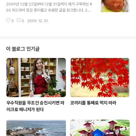
rketing) 기법을 활용하면 이익을 많이 남길 수 있을지도
2009년 12월 22일부터 12월 31일까지 제가 구독하는 R
모르겠네요. http://bit.ly/78HjN5 기사의 일부... Resta
SS 피드에서 찾은 흥미롭고 유용한 글을 링크합니다. 200
urants are great test labs for testing neuromark
9년의 마지막 포스팅이군요. 새해 복 많이 받으세요! 어떤
eting techniques. It’s easy to change offer..
3
0
2009. 12. 31.
아이디어가 성공하느냐 마느냐는 그 아이디어가 무엇이냐
가 아니라, 그 아이디어를 '어떻게' 말하느냐에 달렸다는. h
ttp://bit.ly/7iTHGk (기사 중 일부) One recent study
in our research group focused on executives at
tending a 1-week intensive executive education
이 블로그 인기글
class, where the final project in the class was pit
ching a business plan. We outfitted these e..
우수직원을 무조건 승진시키면 마
코끼리를 통째로 먹지 마라
이크로 매니저가 된다