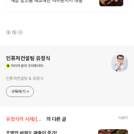
채함 함소품 애교예단 사주혼서지 대필
(새창열림)
로그 정보
인퓨처컨설팅 유정식
(새창열림)
커리어
분야 크리에이터
인퓨처컨설팅 & 유정식
구독하기
더보기
유정식의 서재/[링크] 좋은 글들
의 다른 글
조명만 바꿔도 매출이 증가!