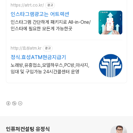
https://atrt.co.kr/
광고
인스타그램광고는 어트렉션
인스타그램 간단하게 패키지로 All-in-One/
인스타에 필요한 모든게 가능한곳
http://효성atm.kr
광고
정식.효성ATM현금지급기
노래방,유흥업소,모델하우스,PC방,마사지,
임대 및 구입가능 24시간콜센터 운영
(새창열림)
로그 정보
인퓨처컨설팅 유정식