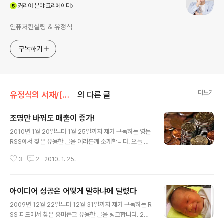
(새창열림)
커리어
분야 크리에이터
인퓨처컨설팅 & 유정식
구독하기
더보기
유정식의 서재/[링크] 좋은 글들
의 다른 글
조명만 바꿔도 매출이 증가!
글 내용
2010년 1월 20일부터 1월 25일까지 제가 구독하는 영문
RSS에서 찾은 유용한 글을 여러분께 소개합니다. 오늘 헤
드라인으로 뽑힌 글은 '뉴로마케팅'에 관한 포스트입니다.
3
2
2010. 1. 25.
마트의 조명과 매출액 사이에 어떤 관계가 있는지 살펴보
기 바랍니다. 마케팅, 영업, 전략 담당자들에게 필독을 권합
니다. 마트의 조명을 인공조명에서 태양광으로 바꾸니 판
아이디어 성공은 어떻게 말하냐에 달렸다
매가 40%나 증가했다는 연구 결과. 마케팅 담당자 필독! h
글 내용
ttp://bit.ly/4puno2 본문 중 일부 ...We analyzed dat
2009년 12월 22일부터 12월 31일까지 제가 구독하는 R
a on the sales performance of a chain retailer th
SS 피드에서 찾은 흥미롭고 유용한 글을 링크합니다. 200
at operates a set of nearly identical stores. The