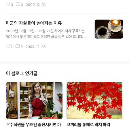
9년의 마지막 포스팅이군요. 새해 복 많이 받으세요! 어떤
analysis included 108 store..
3
0
2009. 12. 31.
아이디어가 성공하느냐 마느냐는 그 아이디어가 무엇이냐
가 아니라, 그 아이디어를 '어떻게' 말하느냐에 달렸다는. h
ttp://bit.ly/7iTHGk (기사 중 일부) One recent study
미군의 자살률이 높아지는 이유
in our research group focused on executives at
글 내용
tending a 1-week intensive executive education
2009년 12월 19일 ~ 12월 21일 사이에 제가 구독하는
class, where the final project in the class was pit
RSS에서 찾은 흥미롭고 유용한 글을 링크 걸어 봅니다. 즐
ching a business plan. We outfitted these e..
겁고 행복한 연말 되세요. 미국 군인들의 자살율이 일반인
2
0
2009. 12. 22.
보다 높아졌답니다. 그 이유는 그들이 약해서가 아니라 전
투 훈련이 공포심을 억제하기 때문이라는 주장. http://bit.
ly/68ZQd0 Why are suicide rates in the military
going up? A new analysis suggests combat trai
ning meant to override feelings of fear and pain
이 블로그 인기글
may be a key factor. Suicide is the second most
common cause of death in the U.S. armed ..
우수직원을 무조건 승진시키면 마
코끼리를 통째로 먹지 마라