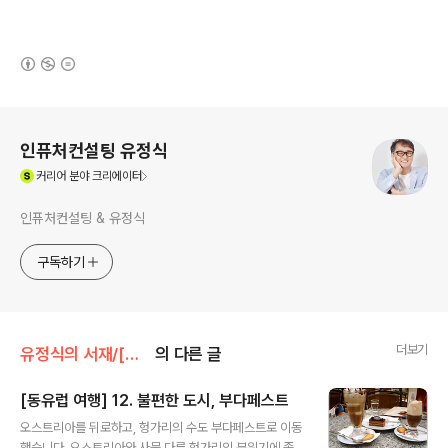
(새창열림)
로그 정보
인퓨처컨설팅 유정식
(새창열림)
커리어
분야 크리에이터
인퓨처컨설팅 & 유정식
구독하기
더보기
유정식의 서재/[여행] 삶의 여정
의 다른 글
[동유럽 여행] 12. 불편한 도시, 부다페스트
글 내용
오스트리아를 뒤로하고, 헝가리의 수도 부다페스트로 이동
했습니다. 오스트리아와 사뭇 다른 헝가리의 분위기에 좀