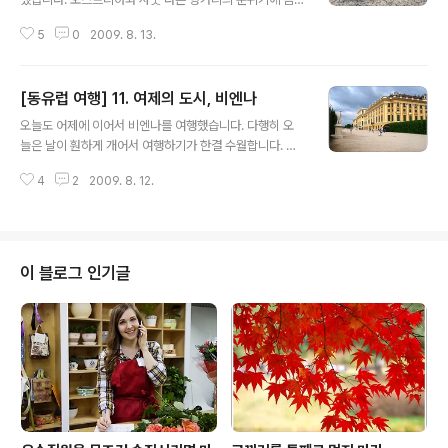
얼떨떨했습니다. 헝가리인들에게 좀 미안하지만, 거리가
5
0
2009. 8. 13.
상당히 지저분합니다. 특히 유럽 어디에나 볼 수 있는 낙서
(그래피티라 보기 어려운)에 눈살을 찌뿌리게 만듭니다. 공
간만 있다면 여지없이 낙서 투성이입니다. 체코 역시 낙서
[동유럽 여행] 11. 여제의 도시, 비엔나
가 많지만 헝가리는 더욱 심하다는 느낌이었지요. 가장 불
글 내용
만스러운 것은 지하철이었습니다. 열차가 도착하면 이게
오늘도 어제에 이어서 비엔나를 여행했습니다. 다행히 오
상행인지 하행인지, 여기가 어떤 역인지 알기가 무척 어려
늘은 날이 훤하게 개어서 여행하기가 한결 수월합니다. 합
워서 반대방향의 열차를 타기도 했습니다. 일반적으로 진
스부르크가의 별궁인 쇤부른 궁전 등을 둘러보기로 했습니
행방향의 역명들이 진하게 표기되고 이미 지나온 역명들은
4
2
2009. 8. 12.
다. * 사진을 클릭하면 크고 명확하게 보입니다.
흐리게 표현돼야 옳거늘, 차이가 없었습니다. 어두운 바탕
에 어두운 글자로 쓴 표기 스타일은 '이걸 읽으라고..
이 블로그 인기글