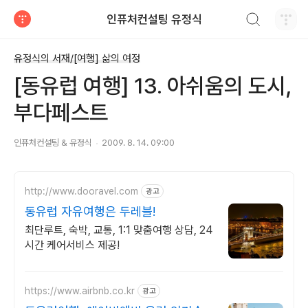
검색하기
인퓨처컨설팅 유정식
티스토리
유정식의 서재/[여행] 삶의 여정
[동유럽 여행] 13. 아쉬움의 도시,
부다페스트
인퓨처컨설팅 & 유정식
2009. 8. 14. 09:00
http://www.dooravel.com
광고
동유럽 자유여행은 두레블!
최단루트, 숙박, 교통, 1:1 맞춤여행 상담, 24
시간 케어서비스 제공!
https://www.airbnb.co.kr
광고