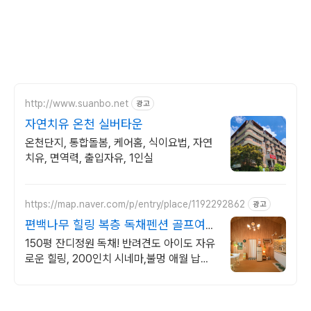
http://www.suanbo.net
광고
자연치유 온천 실버타운
온천단지, 통합돌봄, 케어홈, 식이요법, 자연
치유, 면역력, 출입자유, 1인실
https://map.naver.com/p/entry/place/1192292862
광고
편백나무 힐링 복층 독채펜션 골프여행
최적! 곽지해변근처
150평 잔디정원 독채! 반려견도 아이도 자유
로운 힐링, 200인치 시네마,불멍 애월 납읍
리 돌담길 속 아지트. 온돌방, 불멍 바베큐,
호텔침구 갖춘 대가족 펜션