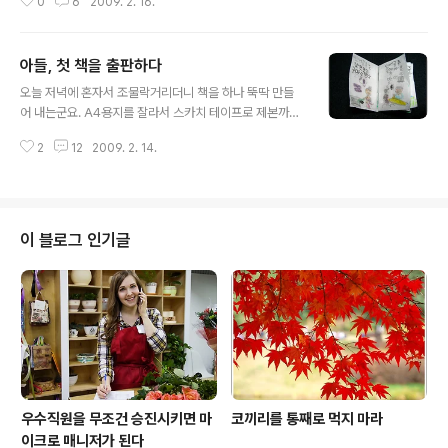
0
6
2009. 2. 16.
3. 어느 정도 노릇하게 밥이 익으면 케찹을 한겹 바른다. 4.
그 위에 모짜렐라 치즈를 뿌린 다음, 뚜껑을 덮고 3분간 기
다리면...드디어 피자 완성! 5. '밥피자'이니 시원한 김치를
아들, 첫 책을 출판하다
곁들여 먹으면 굿~~! tip : 밥을 좀 바삭하게 굽는 게 중요!
글 내용
그렇지 않으면 부서져서.... 옥수수가 들어가면 더 맛있었을
오늘 저녁에 혼자서 조물락거리더니 책을 하나 뚝딱 만들
텐데... 보긴 그래도 맛은 좋았다! ^^ 식구들이 한판을 뚝딱
어 내는군요. A4용지를 잘라서 스카치 테이프로 제본까지
해치웠으니!
한, 엄연한 책입니다. ^^ 제목은 '인어공주'... 패러디한 듯한
2
12
2009. 2. 14.
데, 내용을 읽어보니 나름 반전(?)이 있네요. 고구마를 캐다
가, 없어졌다가, 다시 낫으로 감자를 캐는 인어공주.... 1쇄
에 겨우 1부를 찍어낸 셈이고 독자도 엄마 아빠 뿐인 '자비
출판'이지만, 첫 책이라 축하를 해줘야겠군요. 책 내용을 한
번 읽어보세요.
이 블로그 인기글
우수직원을 무조건 승진시키면 마
코끼리를 통째로 먹지 마라
이크로 매니저가 된다