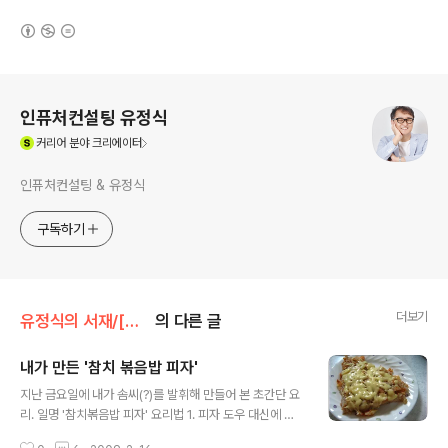
(새창열림)
로그 정보
인퓨처컨설팅 유정식
(새창열림)
커리어
분야 크리에이터
인퓨처컨설팅 & 유정식
구독하기
더보기
유정식의 서재/[사진] 그리고 삶
의 다른 글
내가 만든 '참치 볶음밥 피자'
글 내용
지난 금요일에 내가 솜씨(?)를 발휘해 만들어 본 초간단 요
리. 일명 '참치볶음밥 피자' 요리법 1. 피자 도우 대신에 밥
을 참치와 볶은 다음 2. 프라이팬에 밥을 꽉꽉 누르며 편다