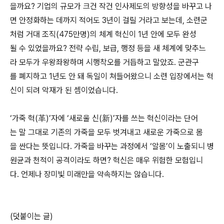
을까요? 기업의 규모가 크건 작건 인사제도의 방향성을 바꾸고 나
면 안정화하는 데까지 적어도 3년이 걸릴 거라고 보는데, 소련군
처럼 거대 조직(475만명)의 체계 혁신이 1년 안에 모두 완성
될 수 있었을까요? 전략 수립, 보급, 행정 등을 새 체계에 맞추느
라 모두가 우왕좌왕하며 시행착오를 거듭하고 말았죠. 군관구
를 폐지하고 1년도 안 돼 독일이 쳐들어왔으니 소련 입장에서는 혁
신이 되려 악재가 된 셈이었습니다.
‘가죽 혁(革)’자에 ‘새로울 신(新)’자를 쓰는 혁신이라는 단어
는 말 그대로 기존의 가죽을 모두 벗겨내고 새로운 가죽으로 몸
을 싼다는 뜻입니다. 가죽을 바꾸는 과정에서 ‘알몸’이 노출되니 병
원균과 천적이 공격이라도 하면? 혁신은 매우 위험한 모험입니
다. 언제나 장미빛 미래만을 약속하지는 않습니다.
(덧붙이는 글)