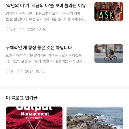
'작년의 나'가 '지금의 나'를 보며 놀라는 이유
글 내용
경영일기 독자라면 '더닝-크루거 효과'라는 말의 의미
를 잘 알 겁니다. 예전 일기에서 다룬 심리학 용어이니까
요. 모르는 분들을 위해 다시 설명하면, 실력은 별로 없으면
20
1
2024. 10. 16.
서 혹은 아는 건 조금밖에 없으면서 자신감은 하늘을 찌르
는 심리가 바로 ‘더닝-크루거 효과’입니다. '선무당이 사
람 잡는다’라는 우리 속담과 궤를 같이 하죠.더닝-크루
구체적인 게 항상 좋은 것은 아닙니다
거 효과에서 헤어나오지 못하는 사람들은 남들에게 '질
글 내용
문'할 줄을 모릅니다. 본인이 척 보면 안다고 자신만만하
오늘은 정신 부담을 덜기 위해 가벼운 글로 시작하겠습니
니 질문할 이유가 없는 것이죠. 질문하지 않으면 어떻게 되
다. 다음의 글을 읽어보기 바랍니다.길동이는 자기 친구들
겠습니다. 여전히 '고만고만한' 지식의 울타리 안에 머물면
을 여러 명 집으로 초대했다. 집에 컵이 부족해서 길동이
서 성장하지 못하겠죠. '모르는 게 있다는 것'을 알지 못하
8
1
2024. 10. 15.
는 컵을 사러 마트에 갔다.아주 쉬운 문장이라 상황이 바
니까 무엇을 해야 할지도 모르는 법입니다.하지만 언젠가
로 머리에 들어올 겁니다. 그렇다면, 아래의 글은 어떻습니
는 더닝-크루거 효과가 미약해지는 때가 오는 ..
까?길동이는 친구 10명을 집으로 초대했다. 집에 컵이 7
개 뿐이라서 길동이는 3개의 컵을 사러 마트에 갔다.비슷
한 상황의 글이지만, 이번엔 아까보다 글의 내용을 이해하
이 블로그 인기글
는 데 시간이 조금 더 걸렸을 겁니다. 모자란 컵의 수, 마트
에서 사야 하는 컵의 수를 계산하는 데 자신도 모르게 신경
을 썼기 때문입니다. 이는 심리학 실험으로 밝혀진 사실입
니다.연구에 따르면 정확한 정보를 줄 때보다 모호한 정보
를 줄 때 사람들은 뇌의 에너지를 덜 ..