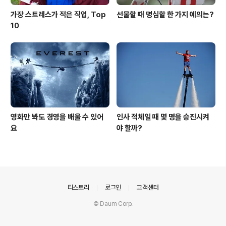
가장 스트레스가 적은 직업, Top
선물할 때 명심할 한 가지 예의는?
10
영화만 봐도 경영을 배울 수 있어
인사 적체일 때 몇 명을 승진시켜
요
야 할까?
의안내
티스토리
로그인
고객센터
© Daum Corp.