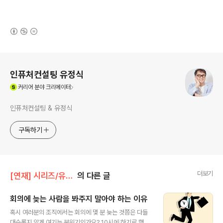
(새창열림)
로그 정보
인퓨처컨설팅 유정식
(새창열림)
커리어
분야 크리에이터
인퓨처컨설팅 & 유정식
구독하기
더보기
[연재] 시리즈/유정식의 경영일기
의 다른 글
회의에 늦는 사람을 봐주지 말아야 하는 이유
글 내용
혹시 여러분의 조직에서는 회의에 몇 분 늦는 것쯤은 다들
대수롭지 않게 여기는 분위기인가요? 10시에 하기로 했던