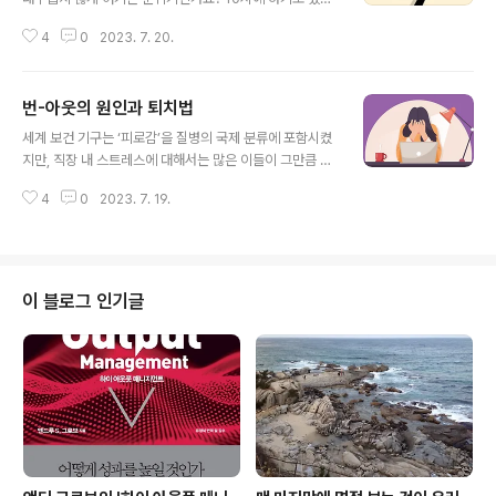
회의가 10시 10분에 시작되어도 충분히 이해할 만하고 회
4
0
2023. 7. 20.
의 결과에는 별 영향을 받지 않으리라 생각합니까? 하지만
지각 참석자 때문에 다른 이들이 ‘아무것도 안 하고 그냥 흘
려보낸’ 비생산적인 시간을 생각한다면, 회의 지각에 대해
번-아웃의 원인과 퇴치법
서 다시 생각해야 합니다. 그런데 이보다 더 큰 문제가 있습
글 내용
니다. 조셉 앨런(Joseph A. Allen)은 지각이 회의에 대한
세계 보건 기구는 ‘피로감’을 질병의 국제 분류에 포함시켰
참석자들의 만족도를 떨어뜨릴 뿐만 아니라 회의 성과물의
지만, 직장 내 스트레스에 대해서는 많은 이들이 그만큼 신
질도 떨어뜨린다고 말합니다. 그는 78명의 학부생들을 6
경을 쓰고 있지는 않습니다. 갤럽(Gallup)은 7,500명의
명씩 회의에 불러 놓고 대학의 교육 커리큘럼을 개선하기
4
0
2023. 7. 19.
정규직 직원들을 조사하여 그 중 44%가 때때로 번-아웃
위한 아이디어를 논의하도록 했습니다. 앨런은 1명의 공모
을 경한다는 사실을 발견했다고 합니다. 번-아웃의 원인은
자를 고용하여 3가..
다음과 같습니다. -자유와 자율성 부족, 과중한 업무량과
촉박한 일정 -리더 및 동료의 지원 부족, 불공평한 대우 -개
인의 가치와 회사가 추구하는 바의 불일치, 리더의 인정 및
이 블로그 인기글
감사 부족 직원들이 단순히 스트레스를 받고 있는지 아니
면 번-아웃 상태인지 어떻게 확인할 수 있을까요? 다음의
질문을 던져보기 바랍니다. -출근할 때 어딘가로 끌려가는
것 같고, 사무실에 도착해서도 일을 시작하기 상당히 어렵
습니까? -집중하기가..