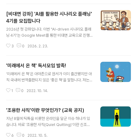
를 위해 샘플 뉴스레터를 공개합니다. 많은 구독을 바라며
주위분들과 공유해 주실 것을 부탁 드립니다. 구독은 무료
[비대면 강좌] 'AI를 활용한 시나리오 플래닝'
입니다! (아래 링크를 클릭하면 상단 오른쪽과 하단 중간에
구독하기 버튼이 있습니다.) https://infuture.stibee.co
4기를 모집합니다
글 내용
m/p/3 생각의 속도를 늦추세요 infuture.stibee.com
2026년 첫 강좌입니다. 이번 "AI-driven 시나리오 플래
닝 4기'는 Google Meet를 통한 비대면 교육으로 진행됩
니다. 여러 가지 사정상 오프라인 교육에 참석할 수 없었던
3
0
2026. 2. 23.
분들의 많은 관심을 바랍니다. 미래의 불확실성을 대비하
기 위한 의사결정 기법 중 하나인 '시나리오 플래닝'. 매우
효과적인 방법론이라는 점에는 이견의 여지가 없지만, 자
'미래에서 온 책' 독서모임 발족!
료 수집, 변수 평가, 시나리오 쓰기 등의 작업들을 진행하기
글 내용
에는 여러모로 어려움이 많습니다. 인력도, 시간도, 비용도
'미래에서 온 책'은 아마존으로 원서가 이미 출간됐지만 아
부담이 되고요.chatGPT, Gemini 등 AI 도구를 활용하면
직 국내에 번역출판되지 않은 '좋은 책'을 말합니다. 저는
그간 '좋은 건 알지만 어려워서 못했던' 시나리오 플래닝을
일주일 한번 아마존에 들어가서 "읽을 만한 좋은 책이 어디
아주 수월하게 진행할 수 있습니다. 여러분이 시나리오 플
1
0
2022. 10. 14.
없나?"하며 찾고 있습니다. 그렇게 탐색을 하다가 "이 책을
래닝 방법론을 충분히 이해한 상태에서 AI에게 '적확한'..
국내에 있는 분들에게 빨리 소개하고 싶다"란 생각이 드는
좋은 책들을 간혹 만나죠. 미래에 번역될 책을 미리 살펴본
'조용한 사직'이란 무엇인가? (교육 공지)
다는 의미로 '미래에서 온 책'이라는 타이틀을 정했습니다.
글 내용
그런 이유로 번역되기 전에 미리 그 책의 주요 내용과 시사
지난 8월에 틱톡을 비롯한 온라인을 달군 이슈 하나가 있
점을 함께 공유하고 토론하기 위한 시간을 정기적(매달 1회
습니다. 바로 '조용한 사직(Quiet Quitting)'이란 신조어
정도)으로 가져볼까 합니다. 일종의 독서모임이랄까요? 영
인데요, 왜 이 말이 갑자기 유행하게 되었는지, 무엇 때문에
어 원서를 읽고 싶지만 부담을 느끼시는 분들께 도움이 되
6
0
2022. 10. 5.
조용한 사직 현상이 존재하는지, 그걸 어떻게 대처하고 어