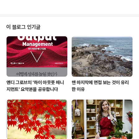
는 독서모임이 될 겁니다. 리더십, 경영, 자기계발, 심리학
떻게 예방할지 등을 논의하는 자리를 마련했습니다. 여러
등의 책들을 주..
분의 조직에서도 조용한 사직 상태에 있는 직원들이 존재
할 것이고 아마도 그런 직원들을 어떻게 관리해야 할지 골
치가 아플 겁니다. 오죽하면 "직원들이 회사를 나가지 않아
이 블로그 인기글
문제다"라고 말하겠습니까? 보통 이직률이 낮아야 좋은 건
데, 이직률이 낮아서 문제라는 소리는 조용한 사직 상태에
빠진 직원들이 꽤 많다는 뜻이겠죠. 저와 함께 조용한 사직
문제를 어떻게 해결할지 논의해 보면 어떨까요? (본 강의는
실시간 온라인 강의입..
앤디 그로브의 '하이 아웃풋 매니
맨 마지막에 면접 보는 것이 유리
지먼트' 요약본을 공유합니다
한 이유