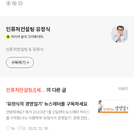
(새창열림)
로그 정보
인퓨처컨설팅 유정식
(새창열림)
커리어
분야 크리에이터
인퓨처컨설팅 & 유정식
구독하기
더보기
인퓨처컨설팅/[새소식] what's new?
의 다른 글
'유정식의 경영일기' 뉴스레터를 구독하세요
글 내용
안녕하세요? 제가 2023년 1월 2일부터 뉴스레터 서비스
를 시작합니다. 이름하여 '유정식의 경영일기'. 경영 전반에
관한 저의 생각을 많은 이와 공유하기 위한 뉴스레터입니
16
0
2022. 12. 19.
다. ('주간 유정식'과는 다른 서비스입니다.) 여러분의 참고