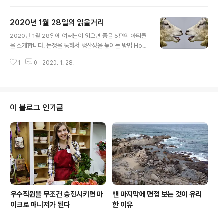
gh-status cars are on a collision course with traf
fic Self-centred men who are argumentative, st
2020년 1월 28일의 읽을거리
ubborn, disagreeable and unempathetic are mu
글 내용
ch more likely to own a high-status car. www.eu
2020년 1월 28일에 여러분이 읽으면 좋을 5편의 아티클
rekalert.org 힘있는 상사와의 개인적 잡담과 술자리는
을 소개합니다. 논쟁을 통해서 생산성을 높이는 방법 How
남성직원들의 승진에 유리하게 작용한다는. Study: How
to boost your productivity by having an argume
Schmooz..
1
0
2020. 1. 28.
nt A productive disagreement actually has the p
ower to improve your output at work. www.fastc
ompany.com 회사에서 특정 웹사이트를 차단하면 직원
의 생산성이 저하될까? Does blocking certain websi
tes at work hurt employee productivity? What m
이 블로그 인기글
ight seem like time-wasters on the surface may
actually prove to be importa..
우수직원을 무조건 승진시키면 마
맨 마지막에 면접 보는 것이 유리
이크로 매니저가 된다
한 이유