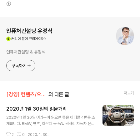
(새창열림)
로그 정보
인퓨처컨설팅 유정식
(새창열림)
커리어
분야 크리에이터
인퓨처컨설팅 & 유정식
구독하기
더보기
[경영] 컨텐츠/오늘의 읽을거리
의 다른 글
2020년 1월 30일의 읽을거리
글 내용
2020년 1월 30일 여러분이 읽으면 좋을 아티클 4편을 소
개합니다. BMW, 벤츠, 아우디 등 독일 럭셔리 자동차 운전
자들은 상대적으로 시비를 잘 걸고, 비협조적이며, 고집스
2
0
2020. 1. 30.
럽고, 공감능력이 떨어지는 경향을 보인다. Owners of hi