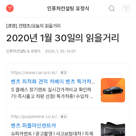
검색하기
인퓨처컨설팅 유정식
티스토리
[경영] 컨텐츠/오늘의 읽을거리
2020년 1월 30일의 읽을거리
인퓨처컨설팅 & 유정식
2020. 1. 30. 16:01
https://www.car-pro.kr/
광고
벤츠 최적화 견적 카베이 벤츠 특가차
량 무료견적
S 클래스 장기렌트 실시간가격비교 확인하
기! 즉시출고 차량 선점! 특가차종! 수입차 최
대 할인 견적! 온라인계약! 최적가 프로모션
차량 빠른출고 선점하세요.
http://purplemine.co.kr/
광고
벤츠 퍼플마인렌트카
슈퍼카렌트 l 광고촬영 l 사고보험대차 l 외제