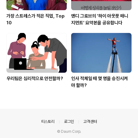
가장 스트레스가 적은 직업, Top
앤디 그로브의 '하이 아웃풋 매니
10
지먼트' 요약본을 공유합니다
우리팀은 심리적으로 안전할까?
인사 적체일 때 몇 명을 승진시켜
야 할까?
의안내
티스토리
로그인
고객센터
© Daum Corp.