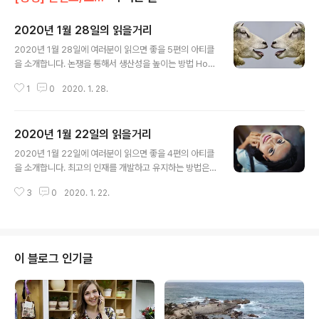
2020년 1월 28일의 읽을거리
글 내용
2020년 1월 28일에 여러분이 읽으면 좋을 5편의 아티클
을 소개합니다. 논쟁을 통해서 생산성을 높이는 방법 How
to boost your productivity by having an argume
1
0
2020. 1. 28.
nt A productive disagreement actually has the p
ower to improve your output at work. www.fastc
ompany.com 회사에서 특정 웹사이트를 차단하면 직원
2020년 1월 22일의 읽을거리
의 생산성이 저하될까? Does blocking certain websi
글 내용
tes at work hurt employee productivity? What m
2020년 1월 22일에 여러분이 읽으면 좋을 4편의 아티클
ight seem like time-wasters on the surface may
을 소개합니다. 최고의 인재를 개발하고 유지하는 방법은?
actually prove to be importa..
A Better Way to Develop and Retain Top Talent
3
0
2020. 1. 22.
Are you giving your employees enough opport
unities to learn? hbr.org 사람들이 당신의 조언을 듣지
않는 3가지 이유는? 3 reasons why people don’t ta
ke your advice It’s tempting to solve problems.
But you should think twice before offering advic
이 블로그 인기글
e. www.fastcompany.com 미션 스테이트먼트를 만들
기 위한 3가지 팁 How to Create a Mi..