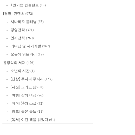
1인기업 컨설턴트
(13)
[경영] 컨텐츠
(972)
시나리오 플래닝
(55)
경영전략
(371)
인사전략
(260)
리더십 및 자기계발
(267)
오늘의 읽을거리
(19)
유정식의 서재
(426)
소년의 시간
(1)
[단상] 주저리 주저리
(157)
[사진] 그리고 삶
(88)
[여행] 삶의 여정
(76)
[자작] 詩와 소설
(32)
[링크] 좋은 글들
(11)
[독서] 이런 책을 읽었다
(61)