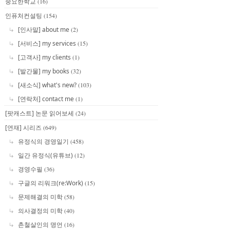
중요한학교
(16)
인퓨처컨설팅
(154)
[인사말] about me
(2)
[서비스] my services
(15)
[고객사] my clients
(1)
[발간물] my books
(32)
[새소식] what's new?
(103)
[연락처] contact me
(1)
[팟캐스트] 논문 읽어보세
(24)
[연재] 시리즈
(649)
유정식의 경영일기
(458)
일간 유정식(유튜브)
(12)
경영수필
(36)
구글의 리워크(re:Work)
(15)
문제해결의 미학
(58)
의사결정의 미학
(40)
촌철살인의 명언
(16)