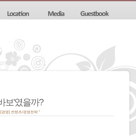
바보'였을까?
" [경영] 컨텐츠/경영전략 "