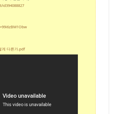
st/id394088827
?v=99i6zBM1Obw
떻게 다른가.pdf