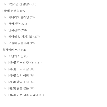
1인기업 컨설턴트
(13)
[경영] 컨텐츠
(972)
시나리오 플래닝
(55)
경영전략
(371)
인사전략
(260)
리더십 및 자기계발
(267)
오늘의 읽을거리
(19)
유정식의 서재
(426)
소년의 시간
(1)
[단상] 주저리 주저리
(157)
[사진] 그리고 삶
(88)
[여행] 삶의 여정
(76)
[자작] 詩와 소설
(32)
[링크] 좋은 글들
(11)
[독서] 이런 책을 읽었다
(61)