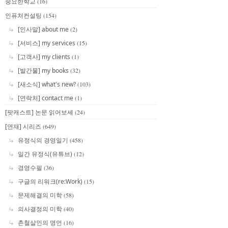
중요한학교
(16)
인퓨처컨설팅
(154)
[인사말] about me
(2)
[서비스] my services
(15)
[고객사] my clients
(1)
[발간물] my books
(32)
[새소식] what's new?
(103)
[연락처] contact me
(1)
[팟캐스트] 논문 읽어보세
(24)
[연재] 시리즈
(649)
유정식의 경영일기
(458)
일간 유정식(유튜브)
(12)
경영수필
(36)
구글의 리워크(re:Work)
(15)
문제해결의 미학
(58)
의사결정의 미학
(40)
촌철살인의 명언
(16)