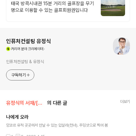
무기회원권
태국 방콕시내권 15분 거리의 골프장을 무기
명으로 이용할 수 있는 골프회원권입니다
로그 정보
인퓨처컨설팅 유정식
(새창열림)
커리어
분야 크리에이터
인퓨처컨설팅 & 유정식
구독하기
더보기
유정식의 서재/[사진] 그리고 삶
의 다른 글
나에게 오라
글 내용
앙코르 유적 곳곳에서 만날 수 있는 압살라(천녀). 주밍샷으로 찍어 봄