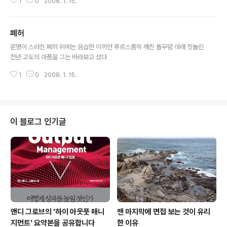
1
0
2008. 1. 15.
폐허
글 내용
문명이 스러진 폐허 위에는 음습한 이끼만 푸르스름히 깨진 돌무덤 아래 짓눌린
천년 고도의 아픔을 그는 바라보고 섰다
1
0
2008. 1. 15.
이 블로그 인기글
앤디 그로브의 '하이 아웃풋 매니
맨 마지막에 면접 보는 것이 유리
지먼트' 요약본을 공유합니다
한 이유