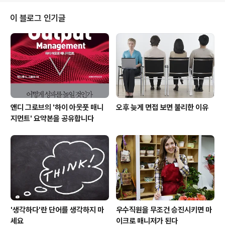
음 놓기를 바랍니다. 우리는 흔히 문제해결사들에게 필요
한 사고(思考) 역량이 무엇이겠느냐는 질문에 이렇게 답하
이 블로그 인기글
곤 합니다. 약간씩 답변이 다르겠지만, 대개는 비판적 사고,
논리적 사고, 창조적 사고, 전략적 사고 등이 문제해결사가
지녀야 할 사고방식이라고 답변을 할 겁니다. 그런데 각각
이 어떤 의미인지 구별해 달라고 질문을 다시 던지면 우물
쭈물하거나 말문이 탁 ..
앤디 그로브의 '하이 아웃풋 매니
오후 늦게 면접 보면 불리한 이유
지먼트' 요약본을 공유합니다
'생각하다'란 단어를 생각하지 마
우수직원을 무조건 승진시키면 마
세요
이크로 매니저가 된다