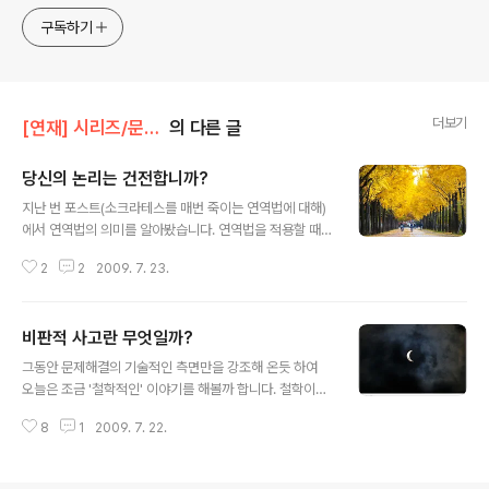
구독하기
더보기
[연재] 시리즈/문제해결의 미학
의 다른 글
당신의 논리는 건전합니까?
글 내용
지난 번 포스트(소크라테스를 매번 죽이는 연역법에 대해)
에서 연역법의 의미를 알아봤습니다. 연역법을 적용할 때
나타나는 오류에 대해서도 설명했지요. 오늘은 연역법에서
2
2
2009. 7. 23.
나타나는 대표적인 오류를 '타당성'과 '건전성'의 개념을 통
해 좀더 체계적으로 알아보는 시간을 갖겠습니다. 결론적
으로 말하면, 연역 논증은 반드시 타당하고 건전해야 합니
비판적 사고란 무엇일까?
다. 그렇지 않으면 제아무리 목소리가 큰 사람의 주장이라
글 내용
도 수용해서는 안됩니다. 다음과 같은 연역 논증을 살펴보
그동안 문제해결의 기술적인 측면만을 강조해 온듯 하여
기 바랍니다. 어떤 세일즈맨이 고객에게 하는 말입니다. (대
오늘은 조금 '철학적인' 이야기를 해볼까 합니다. 철학이라
전제) 훌륭한 안목을 가진 분들(A)은 이 제품을 구입하십니
말하면 우선 하품부터 나오거나 긴장하기 십상일 텐데요,
다(B). (소전제) 그런데 선생님(C)은 이 제품의 구입을 고
8
1
2009. 7. 22.
문제해결사가 갖춰야 할 가장 기본이 되는 역량이자 어떻
려하시는군요(B)! (결론) 그러므로, 선생님(C)은 훌륭한 안
게 보면 유일한 역량이라고도 말할 수 있는 '비판적 사고(C
목을 지닌 분이십니다(A..
ritical Thinking)'에 관하여 가볍게 설명하고자 함이니 마