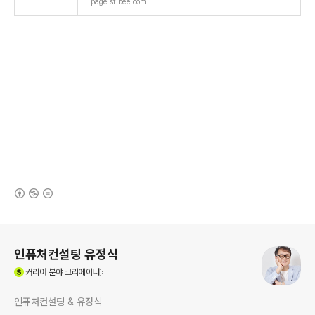
page.stibee.com
(새창열림)
로그 정보
인퓨처컨설팅 유정식
(새창열림)
커리어
분야 크리에이터
인퓨처컨설팅 & 유정식