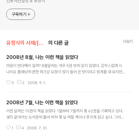
인퓨처컨설팅 & 유정식
구독하기
더보기
유정식의 서재/[독서] 이런 책을 읽었다
의 다른 글
2008년 8월, 나는 이런 책을 읽었다
글 내용
마음이 번다해서 일까? 8월달에는 겨우 5권 밖에 읽지 않았다. 갑작스럽게 시
나리오 플래닝에 관한 워크샵 요청이 많이 들어 온 탓이라고 핑계를 대 보지만,
이러다가 100권의 목표를 달성하지 못할까 싶다. (1월부터 지금까지 67권 달
0
2
2008. 9. 1.
성) 9월에도 만만찮은 일정이 내 목을 조이고 있는데, 어쩌나...힘내자! 여행의
기술 : 이번 여름 휴가를 못 간 것 대신에 읽어봤다. 특이할 만한 관점은 없었지
만, 여행을 바라보는 지은이의 섬세한 감성을 느낄 수 있었다. 어떤 사람은 알맹
2008년 7월, 나는 이런 책을 읽었다
이가 하나도 없는 책이라고 말하지만, 나는 알렝 드 보통의 문체가 마음에 들었
글 내용
다. 나도 여행 에세이 책 하나 내고 싶어질 만큼. 최악의 시나리오 : 정책 수립시
이번 달에는 10권의 책을 읽었다. 1월부터 7월까지 총 62권을 기록하고 있다.
최악의 시나리오를 어떻게 다뤄야 하는지에 관한 책이다. 좀 어렵다. 200 ..
생각 같아서는 도서관에 틀어 박혀 몇 날 며칠 책이나 푸지게 읽고 싶다. 그러면
시원한 도서관에서 피서다운 피서를 보낼 수 있을 텐데 말이다. 생각대로 될 수
1
4
2008. 7. 31.
있다 : 나폴레옹 힐의 고전적인(?) 자기계발서다. 20년 전 쯤 산 책인데, 이제야
읽었다. 책에서 나는 곰팡 냄새와 꾹꾹 눌러 찍은 듯한 활자체가 오히려 새로운