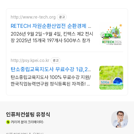
http://www.re-tech.org
광고
RETECH 자원순환산업전 순환경제 리
딩전시회
2026년 9월 2일~9월 4일, 킨텍스 제2 전시
장 2025년 15개국 197개사 500부스 참가
http://psy.kpei.co.kr
광고
탄소중립교육지도사 무료수강 1급,2급
자격증 동시취득
탄소중립교육지도사 100% 무료수강 지원/
한국직업능력연구원 정식등록된 자격증! 자
격증 취득시 추가 무료수강
로그 정보
인퓨처컨설팅 유정식
(새창열림)
커리어
분야 크리에이터