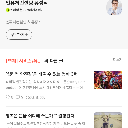
인퓨처컨설팅 유정식
(새창열림)
커리어
분야 크리에이터
인퓨처컨설팅 & 유정식
구독하기
더보기
[연재] 시리즈/유정식의 경영일기
의 다른 글
'심리적 안전감'을 배울 수 있는 영화 3편
글 내용
심리적 안전감이란, 심리학자 에이미 에드몬슨Amy Edm
ondson이 창안한 용어로서 대인관계에서 별다른 두려움
을 느끼지 않고 타인에게 약한 모습(실패, 멍청한 대답 등)
3
0
2023. 5. 22.
을 보인다 해도 괜찮다고 여기는 감정을 뜻합니다. 동료가
자신과 다른 의견을 제시할 때 ‘마음 놓고’ 반박하고, 경우
에 따라 동료의 일을 중단시키고 자기 생각을 설득시키며,
행복은 돈을 어디에 쓰는가로 결정된다
동료들이 자신의 의견을 논리적이고 합리적인 기준에 따라
글 내용
비판한다면 기꺼이 수용하고, 말단 직원과 고참 직원 모두
'돈이 많을수록 행복할까?' 굉장히 자주 나오는 질문 중 하
가 동등한 발언 시간과 기회를 보장 받는 것이 바로 심리적