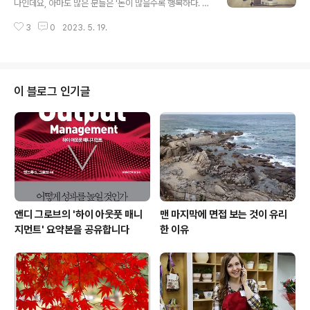
나인데요, 아마도 많은 분들은 '돈이 많을수록 행복하다. 하
안전감입니다. 오늘은 이런 심리적 안전감의 의미를 쉽게
지만 어느 정도에 이르면 그 이상의 돈을 번다고 해도 더 행
배울 수 있는 영화 3편을 소개합니다. 재미나게 보다보면
3
0
2023. 5. 19.
복해지지 않는다'라고 알고 있을 겁니다. 예전에 행동경제
무엇이 심리적 안전감이고, 무엇이 심리적 안전감을 높일
학자인 대니얼 카너먼이 수행한 유명한 실험으로 밝혀진
수 있는지(반대로 낮추는지) 바..
결과죠. 연간 약 7만 5천 달러(우리돈으로 약 8,000만원)
이 그 지점이라고 카너먼은 말합니다. (연구 당시의 물가인
점을 감안하세요) '무슨 소리냐! 돈이 많을수록 행복하다.
이 블로그 인기글
더 이상 행복이 늘지 않는 지점은 없다'라고 생각할지 모르
겠는데요, 흥미롭게도 행복은 얼마나 많은 돈을 버느냐가
아니라, 돈을 어디에 쓰느냐에 달렸다는 연구 결과가 최근
에 나왔습니다. 이 연구를 한 문장으로 정리하면, 돈을 '물
건'을 사는 데 쓰..
앤디 그로브의 '하이 아웃풋 매니
맨 마지막에 면접 보는 것이 유리
지먼트' 요약본을 공유합니다
한 이유