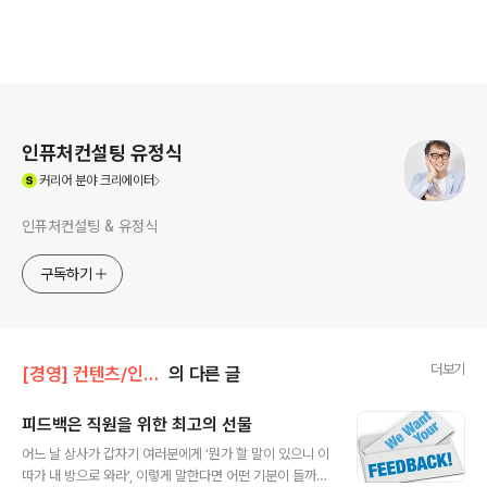
로그 정보
인퓨처컨설팅 유정식
(새창열림)
커리어
분야 크리에이터
인퓨처컨설팅 & 유정식
구독하기
더보기
[경영] 컨텐츠/인사전략
의 다른 글
피드백은 직원을 위한 최고의 선물
글 내용
어느 날 상사가 갑자기 여러분에게 ‘뭔가 할 말이 있으니 이
따가 내 방으로 와라’, 이렇게 말한다면 어떤 기분이 들까