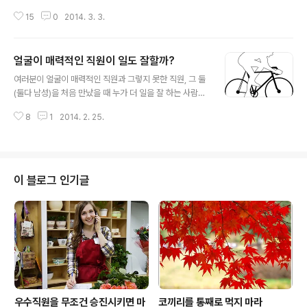
요? 아마도 십중팔구(상사에 따라 다르겠지만) 여러분은
15
0
2014. 3. 3.
그때부터 긴장하면서 상사에게 ‘혼날’ 준비를 단단히 하고
상사의 방으로 들어서겠지요. 상사가 아무리 부드러운 말
로 ‘내 방으로 오라’고 말했다 해도 말이죠. 하지만 상사는
얼굴이 매력적인 직원이 일도 잘할까?
여러분에게 오늘 진행했던 회의에서 좋은 아이디어를 낸
글 내용
것에 대해 칭찬하고 더 발전적인 이야기를 나누기 위해서
여러분이 얼굴이 매력적인 직원과 그렇지 못한 직원, 그 둘
여러분을 부른 것인지도 모르는데 말입니다. 이렇게 상사
(둘다 남성)을 처음 만났을 때 누가 더 일을 잘 하는 사람이
가 뭔가 할 이야기가 있다고 말할 경우, 대부분 ‘그 이야
라고 생각합니까? 아마 성과가 높고 낮음은 얼굴의 매력과
기’를 부정적인 피드백으로 생각하는 경향이 있습니다. 예
8
1
2014. 2. 25.
는 그다지 상관이 없다고 여기거나, 매력적인 사람일수록
전에 상사로부터 주로 부정적인 피드백을 많이 받아 큰 상
일을 잘 하지 못할 거라는 편견을 가지고 있을지 모르겠네
처를 받았다면(저도 사실 이런 트라우마..
요. 매력적인 직원은 성과보다는 자신의 매력을 활용해서
주위 사람들의 인정을 받으려 한다고 생각할 수도 있겠죠.
하지만 이러한 편견에 의문을 던지는 연구 결과가 최근에
이 블로그 인기글
제시되었습니다. 비록 직장에서 일하는 사람이 아니라 사
이클 선수를 대상으로 한 조사이긴 하지만, 우리가 평소 생
각했던 얼굴의 매력과 일의 성과 간의 상관관계를 재고하
도록 만들어 줍니다. 취리히 대학교의 진화학자인 에리크
포스트마(Erik Postma)는 여성이..
우수직원을 무조건 승진시키면 마
코끼리를 통째로 먹지 마라