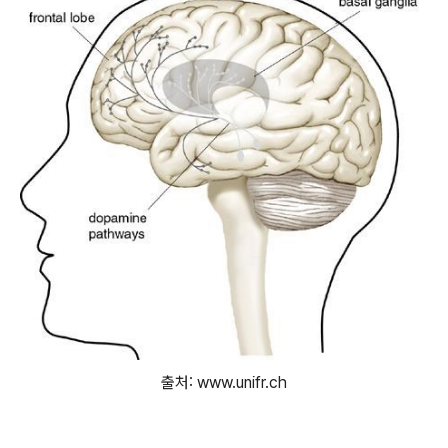
출처: www.unifr.ch